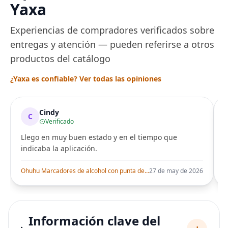
Yaxa
Experiencias de compradores verificados sobre
entregas y atención — pueden referirse a otros
productos del catálogo
¿Yaxa es confiable? Ver todas las opiniones
Cindy
C
Verificado
Llego en muy buen estado y en el tiempo que
indicaba la aplicación.
i
Ohuhu Marcadores de alcohol con punta de pincel – Juego de marcadores artísticos de doble punta con certificación AP para artistas adultos
27 de may de 2026
Información clave del