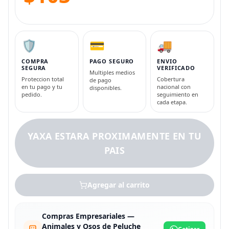
🛡️
💳
🚚
COMPRA
PAGO SEGURO
ENVIO
SEGURA
VERIFICADO
Multiples medios
Proteccion total
Cobertura
de pago
en tu pago y tu
nacional con
disponibles.
pedido.
seguimiento en
cada etapa.
YAXA ESTARA PROXIMAMENTE EN TU
PAIS
Agregar al carrito
Compras Empresariales —
Animales y Osos de Peluche