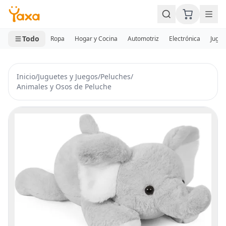
MINI CARRITO
0 productos
Todo
Ropa
Hogar y Cocina
Automotriz
Electrónica
Jugue
Inicio
/
Juguetes y Juegos
/
Peluches
/
Animales y Osos de Peluche