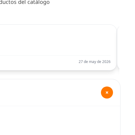
ductos del catálogo
C
Llego
27 de may de 2026
+