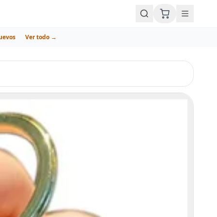
uevos
Ver todo →