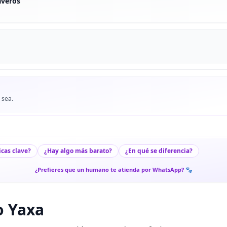
averos
 sea.
icas clave?
¿Hay algo más barato?
¿En qué se diferencia?
¿Prefieres que un humano te atienda por WhatsApp? 🐾
o Yaxa