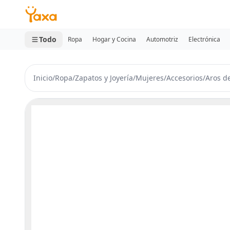
MINI CARRITO
0 productos
Todo
Ropa
Hogar y Cocina
Automotriz
Electrónica
Inicio
/
Ropa
/
Zapatos y Joyería
/
Mujeres
/
Accesorios
/
Aros de