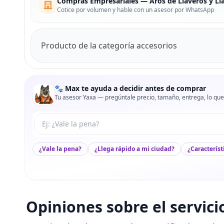
Compras Empresariales — Aros de Llaveros y Ll
Cotice por volumen y hable con un asesor por WhatsApp
Producto de la categoría accesorios
🐾 Max te ayuda a decidir antes de comprar
Tu asesor Yaxa — pregúntale precio, tamaño, entrega, lo que
Tu pregunta a Max
¿Vale la pena?
¿Llega rápido a mi ciudad?
¿Característ
Opiniones sobre el servici