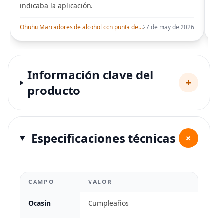
indicaba la aplicación.
i
Ohuhu Marcadores de alcohol con punta de pincel – Juego de marcadores artísticos de doble punta con certificación AP para artistas adultos
27 de may de 2026
Información clave del
+
producto
Especificaciones técnicas
+
CAMPO
VALOR
Ocasin
Cumpleaños