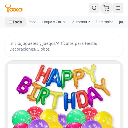
MINI CARRITO
0 productos
Todo
Ropa
Hogar y Cocina
Automotriz
Electrónica
Jugue
Inicio
/
Juguetes y Juegos
/
Artículos para Fiesta
/
Decoraciones
/
Globos