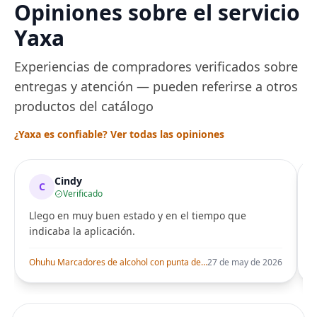
Opiniones sobre el servicio
Yaxa
Experiencias de compradores verificados sobre
entregas y atención — pueden referirse a otros
productos del catálogo
¿Yaxa es confiable? Ver todas las opiniones
Cindy
C
Verificado
Llego en muy buen estado y en el tiempo que
indicaba la aplicación.
i
Ohuhu Marcadores de alcohol con punta de pincel – Juego de marcadores artísticos de doble punta con certificación AP para artistas adultos
27 de may de 2026