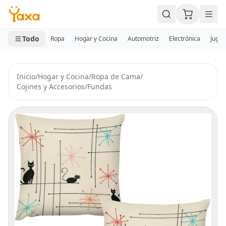
MINI CARRITO
0 productos
Todo
Ropa
Hogar y Cocina
Automotriz
Electrónica
Jugue
Inicio
/
Hogar y Cocina
/
Ropa de Cama
/
Cojines y Accesorios
/
Fundas