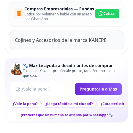
Compras Empresariales — Fundas
Cotizar
Cotice por volumen y hable con un asesor
por WhatsApp
Cojines y Accesorios de la marca KANEPE
🐾 Max te ayuda a decidir antes de comprar
Tu asesor Yaxa — pregúntale precio, tamaño, entrega, lo
que sea.
Tu pregunta a Max
Preguntarle a Max
¿Vale la pena?
¿Llega rápido a mi ciudad?
¿Características c
¿Prefieres que un humano te atienda por WhatsApp? 🐾