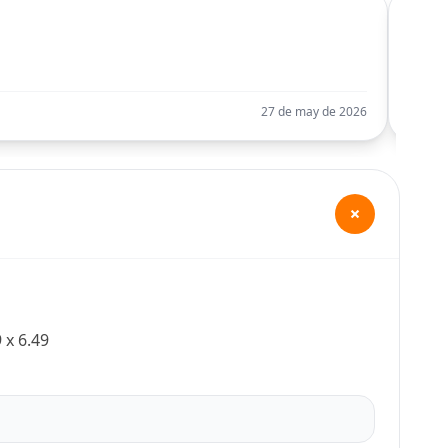
C
Llego
27 de may de 2026
+
 x 6.49