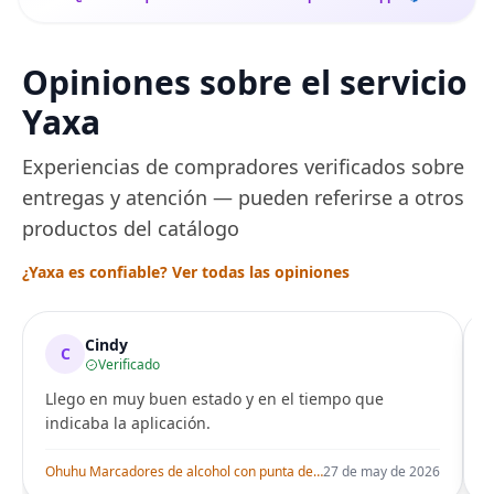
Opiniones sobre el servicio
Yaxa
Experiencias de compradores verificados sobre
entregas y atención — pueden referirse a otros
productos del catálogo
¿Yaxa es confiable? Ver todas las opiniones
Cindy
C
Verificado
Llego en muy buen estado y en el tiempo que
indicaba la aplicación.
i
Ohuhu Marcadores de alcohol con punta de pincel – Juego de marcadores artísticos de doble punta con certificación AP para artistas adultos
27 de may de 2026