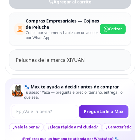
Agregar al carrito
Compras Empresariales — Cojines
de Peluche
Cotizar
Cotice por volumen y hable con un asesor
por WhatsApp
Peluches de la marca XIYUAN
🐾 Max te ayuda a decidir antes de comprar
Tu asesor Yaxa — pregúntale precio, tamaño, entrega, lo
que sea.
Tu pregunta a Max
Preguntarle a Max
¿Vale la pena?
¿Llega rápido a mi ciudad?
¿Características c
¿Prefieres que un humano te atienda por WhatsApp? 🐾