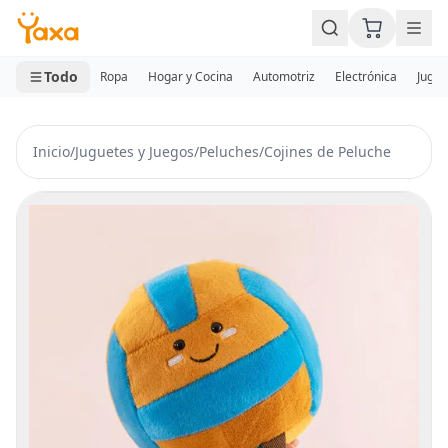
MINI CARRITO
0 productos
Todo
Ropa
Hogar y Cocina
Automotriz
Electrónica
Jugue
Inicio
/
Juguetes y Juegos
/
Peluches
/
Cojines de Peluche