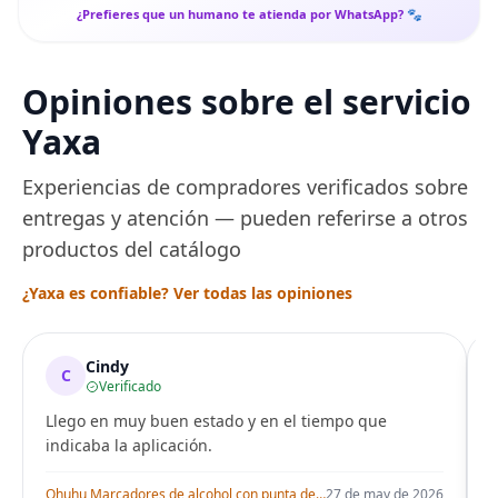
¿Prefieres que un humano te atienda por WhatsApp? 🐾
Opiniones sobre el servicio
Yaxa
Experiencias de compradores verificados sobre
entregas y atención — pueden referirse a otros
productos del catálogo
¿Yaxa es confiable? Ver todas las opiniones
Cindy
C
Verificado
Llego en muy buen estado y en el tiempo que
indicaba la aplicación.
i
Ohuhu Marcadores de alcohol con punta de pincel – Juego de marcadores artísticos de doble punta con certificación AP para artistas adultos
27 de may de 2026