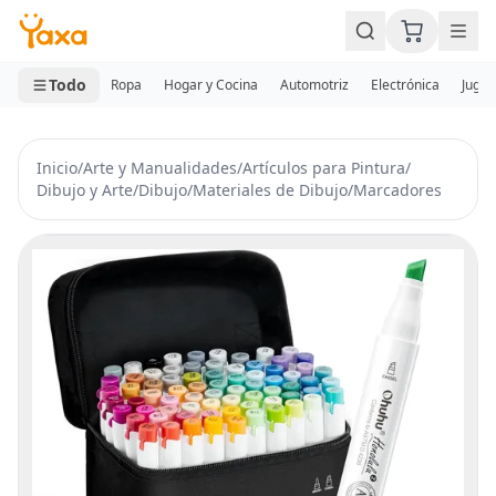
MINI CARRITO
0 productos
Todo
Ropa
Hogar y Cocina
Automotriz
Electrónica
Jugue
Inicio
/
Arte y Manualidades
/
Artículos para Pintura
/
Dibujo y Arte
/
Dibujo
/
Materiales de Dibujo
/
Marcadores