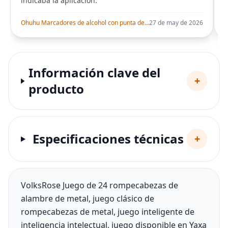
indicaba la aplicación.
i
Ohuhu Marcadores de alcohol con punta de pincel – Juego de marcadores artísticos de doble punta con certificación AP para artistas adultos
27 de may de 2026
Información clave del
+
producto
Especificaciones técnicas
+
VolksRose Juego de 24 rompecabezas de
alambre de metal, juego clásico de
rompecabezas de metal, juego inteligente de
inteligencia intelectual, juego disponible en Yaxa