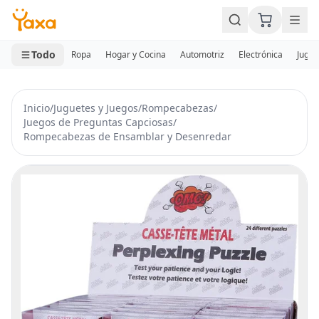
MINI CARRITO
0 productos
Todo
Ropa
Hogar y Cocina
Automotriz
Electrónica
Jugue
Inicio
/
Juguetes y Juegos
/
Rompecabezas
/
Juegos de Preguntas Capciosas
/
Rompecabezas de Ensamblar y Desenredar