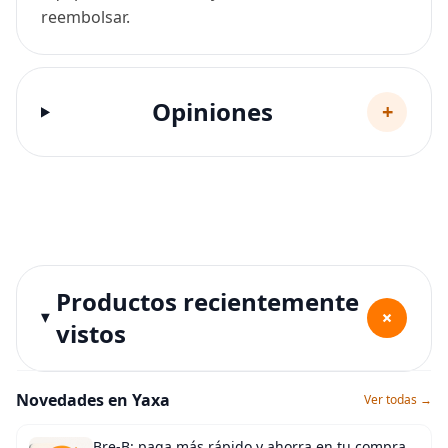
reembolsar.
Opiniones
+
Productos recientemente
+
vistos
Novedades en Yaxa
Ver todas →
Bre-B: paga más rápido y ahorra en tu compra