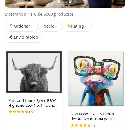
Mostrando 1 a 6 de 5000 productos
Ordenar
Precio
Rating
Envio rapido
Kate and Laurel Sylvie B&W
Highland Cow No. 1 - Lienzo
enmarcado con retrato de
4.9
SEVEN WALL ARTS Lienzo
Amy Peterson Art Studio; 18
decorativo de rana para
x 24 pulgadas, color gris; arte
pared, pintura de animales
rústico
4.8
coloridos, rana feliz con