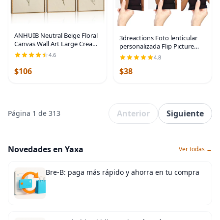
ANHUIB Neutral Beige Floral
3dreactions Foto lenticular
Canvas Wall Art Large Cream
personalizada Flip Picture
Botanical Wall Decor Vintage
FLOTO, volteando imágenes
4.6
4.8
Minimalist Modern Paintings
hechas a medida de tus fotos
16x12 Inch Set of 3 for Living
$106
$38
pasan de una imagen a otra
Room
mientras la
Anterior
Siguiente
Página 1 de 313
Novedades en Yaxa
Ver todas →
Bre-B: paga más rápido y ahorra en tu compra