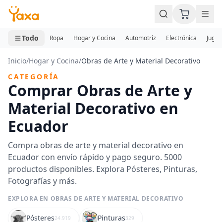
MINI CARRITO
0 productos
Todo
Ropa
Hogar y Cocina
Automotriz
Electrónica
Jugue
Inicio
/
Hogar y Cocina
/
Obras de Arte y Material Decorativo
CATEGORÍA
Comprar Obras de Arte y
Material Decorativo en
Ecuador
Compra obras de arte y material decorativo en
Ecuador con envío rápido y pago seguro. 5000
productos disponibles. Explora Pósteres, Pinturas,
Fotografías y más.
EXPLORA EN OBRAS DE ARTE Y MATERIAL DECORATIVO
Pósteres
Pinturas
24.919
329