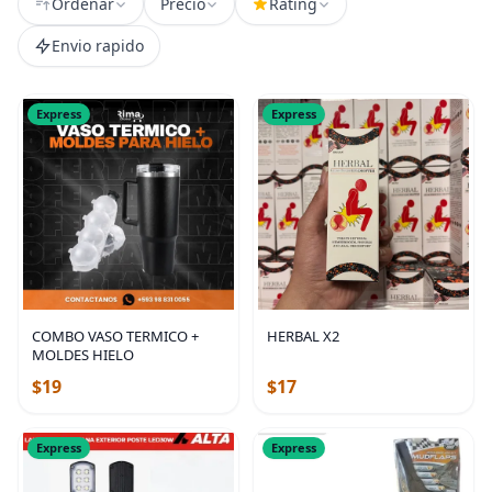
Ordenar
Precio
Rating
Envio rapido
Express
Express
COMBO VASO TERMICO +
HERBAL X2
MOLDES HIELO
$19
$17
Express
Express