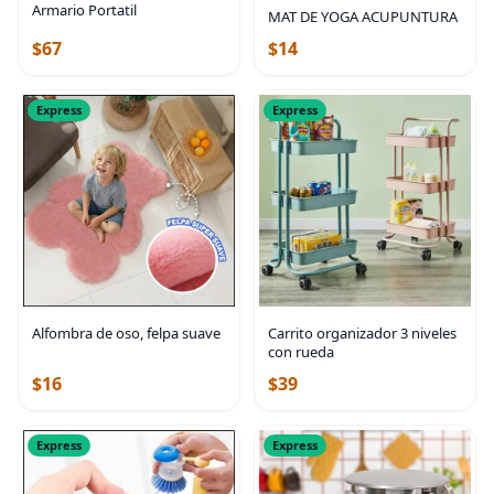
Armario Portatil
MAT DE YOGA ACUPUNTURA
$67
$14
Express
Express
Alfombra de oso, felpa suave
Carrito organizador 3 niveles
con rueda
$16
$39
Express
Express