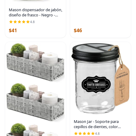
Mason dispensador de jabón,
diseño de frasco - Negro -
Con frasco de 16 onzas -
4.8
Hecho de acero inoxidable
$41
$46
antioxidante
Mason Jar - Soporte para
cepillos de dientes, color
negro con tarro Mason de 16
4.8