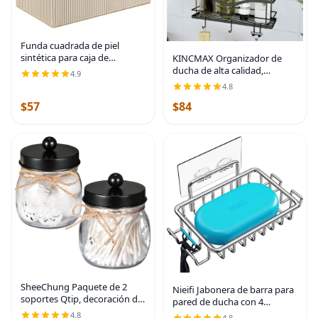
Funda cuadrada de piel
sintética para caja de
KINCMAX Organizador de
pañuelos – Soporte
ducha de alta calidad,
4.9
multifuncional para caja de
organizador de ducha
4.8
pañuelos, cubierta de caja de
autoadhesivo con 4 ganchos,
$57
$84
pañuelos con
estantes sin taladro para
ducha interior, estante de
SheeChung Paquete de 2
Nieifi Jabonera de barra para
soportes Qtip, decoración de
pared de ducha con 4
baño negra, soportes para
ganchos, jabonera adhesiva
4.8
4.8