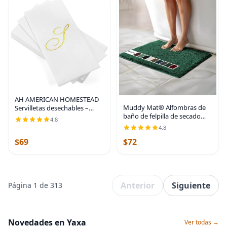
AH AMERICAN HOMESTEAD
Muddy Mat® Alfombras de
Servilletas desechables –
baño de felpilla de secado
Servilletas doradas con
4.8
rápido, antideslizantes,
monograma para invitados,
4.8
lavables, extragruesas,
servilletas acolchadas como
$69
$72
suaves y altamente
tela para baño,
absorbentes, para baño,
Verde
Anterior
Siguiente
Página 1 de 313
Novedades en Yaxa
Ver todas →