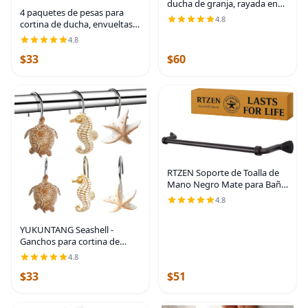
ducha de granja, rayada en
4 paquetes de pesas para
beige y negro, gofre beige
4.8
cortina de ducha, envueltas
spa, cortina con botón, tela
en silicona magnéticas,
tejida de algodón, estilo
4.8
resistentes, clips de forro de
campestre,
$33
$60
cortina de ducha de alta
calidad,
RTZEN Soporte de Toalla de
Mano Negro Mate para Baño
- Barra de Cocina de Hierro
4.8
Forjado de Estilo Granja
Hecha a Mano - Perchero de
YUKUNTANG Seashell -
Toalla de Mano
Ganchos para cortina de
ducha, 12 piezas de anillos de
4.8
cortina de ducha de resina
$33
$51
decorativa antioxidante para
baño, Concha