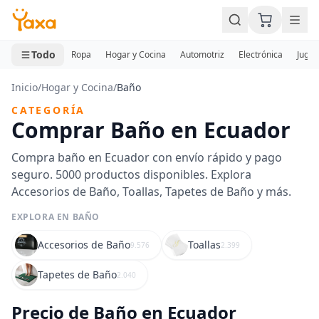
MINI CARRITO
0 productos
Todo
Ropa
Hogar y Cocina
Automotriz
Electrónica
Jugue
Inicio
/
Hogar y Cocina
/
Baño
CATEGORÍA
Comprar Baño en Ecuador
Compra baño en Ecuador con envío rápido y pago
seguro. 5000 productos disponibles. Explora
Accesorios de Baño, Toallas, Tapetes de Baño y más.
EXPLORA EN BAÑO
Accesorios de Baño
Toallas
9.576
2.399
Tapetes de Baño
2.040
Precio de Baño en Ecuador