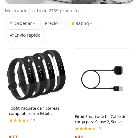
Mostrando 1 a 14 de 2739 productos
Ordenar
Precio
Rating
Envio rapido
Tobfit Paquete de 4 correas
compatibles con Fitbit
Fitbit Smartwatch - Cable de
Alta/Alta HR, pulseras de
4.7
carga para Sense 2, Sense,
repuesto de silicona suave
Versa 4 y Versa 3, producto
4.7
deportiva para mujeres y
oficial, color negro
hombres (S, negro)
$27
$41