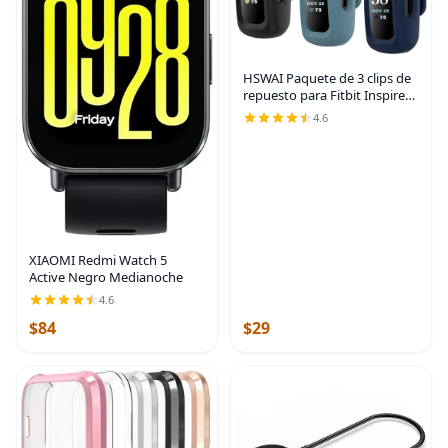
HSWAI Paquete de 3 clips de
repuesto para Fitbit Inspire
2/Fitbit Inspire 3, clip de
4.6
silicona suave y cómodo de
protección de 360°, accesorio
XIAOMI Redmi Watch 5
Active Negro Medianoche
4.6
$84
$29