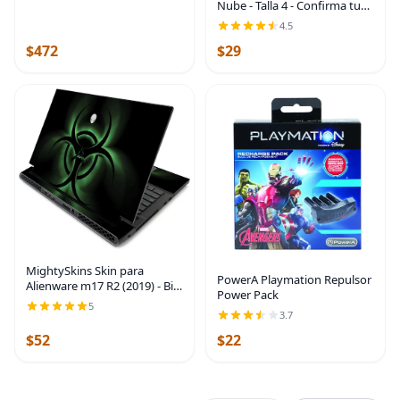
Nube - Talla 4 - Confirma tu
regular
talla antes de realizar la
4.5
compra
$472
$29
MightySkins Skin para
PowerA Playmation Repulsor
Alienware m17 R2 (2019) - Bio
Power Pack
Glare | Cubierta protectora
5
3.7
de vinilo duradera y única |
Fácil de aplicar, quitar y
$52
$22
cambiar de