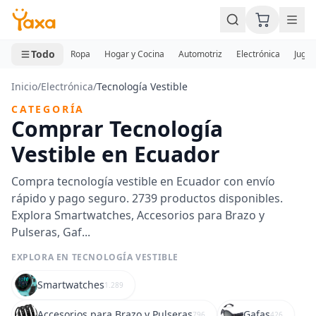
MINI CARRITO
0 productos
Todo
Ropa
Hogar y Cocina
Automotriz
Electrónica
Jugue
Inicio
/
Electrónica
/
Tecnología Vestible
CATEGORÍA
Comprar Tecnología
Vestible en Ecuador
Compra tecnología vestible en Ecuador con envío
rápido y pago seguro. 2739 productos disponibles.
Explora Smartwatches, Accesorios para Brazo y
Pulseras, Gaf...
EXPLORA EN TECNOLOGÍA VESTIBLE
Smartwatches
1.289
Accesorios para Brazo y Pulseras
Gafas
796
426