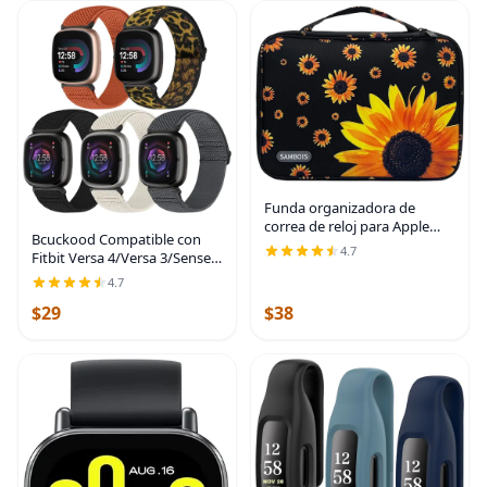
Funda organizadora de
correa de reloj para Apple
Bcuckood Compatible con
Watch, organizador portátil
4.7
Fitbit Versa 4/Versa 3/Sense
para 35 correas, bolsa de
2/Sense Band para mujeres y
almacenamiento de correa
4.7
hombres, paquete de 5
de viaje para Girasol
$29
$38
correas de nailon elástico
suave ajustable