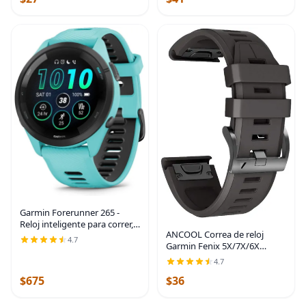
Garmin Forerunner 265 -
Reloj inteligente para correr,
ANCOOL Correa de reloj
pantalla AMOLED colorida,
4.7
Garmin Fenix 5X/7X/6X
métricas de entrenamiento e
Quickfit de 1.024 in
información de recuperación,
4.7
compatible con Fenix 6X
color
$675
$36
Pro/5X Plus/7X Pro/8 2.008 in
(negro)