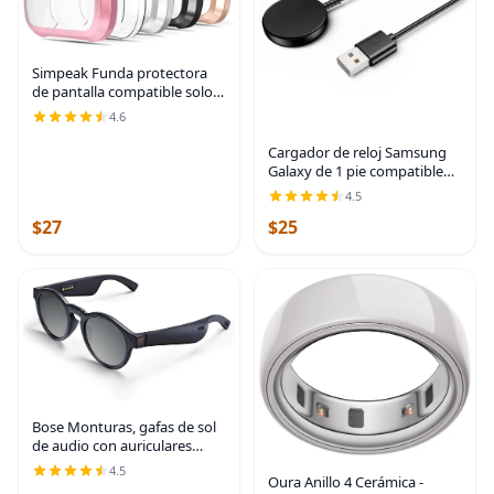
Simpeak Funda protectora
de pantalla compatible solo
con Fitbit Versa Lite, 5
4.6
unidades, protección
completa, cubierta de
Cargador de reloj Samsung
parachoques chapada en
Galaxy de 1 pie compatible
TPU
con Watch 8/8 Classic | Para
4.5
Samsung Watch Ultra/7/6/6
$27
$25
Classic/5/5 Pro/4/4
Classic/3/Active/FE
Bose Monturas, gafas de sol
de audio con auriculares
abiertos, Rondo, negro con
4.5
Oura Anillo 4 Cerámica -
conectividad Bluetooth,