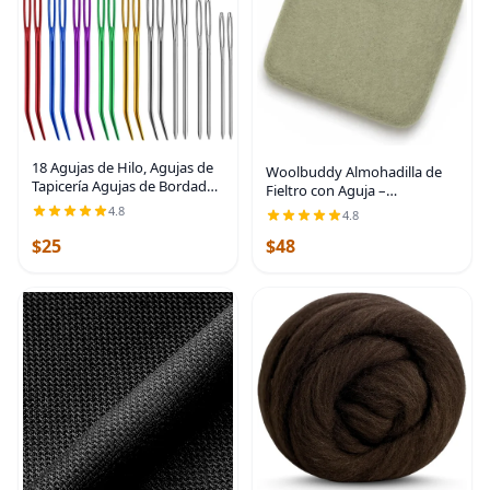
18 Agujas de Hilo, Agujas de
Woolbuddy Almohadilla de
Tapicería Agujas de Bordado
Fieltro con Aguja –
Curvadas Agujas de Punta
Alfombrilla de Lana Beige
4.8
4.8
Curva, Agujas Romas de Ojo
10x10x1.5 – Base Alternativa
Grande con Caja Aleatoria
$25
$48
de Espuma para
para Tejer
Manualidades de Fieltro 3D,