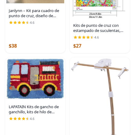
Janlynn – Kit para cuadro de
punto de cruz, diseño de
mujer
4.6
Kits de punto de cruz con
estampado de suculentas,
kits de punto de cruz para
4.6
principiantes, adultos,
$38
$27
patrones de flores, kits de
punto de cruz,
LAPATAIN Kits de gancho de
ganchillo, kits de hilo de
ganchillo, kit de alfombra de
4.6
camión de bomberos, kit de
alfombra de gancho para
bordar,