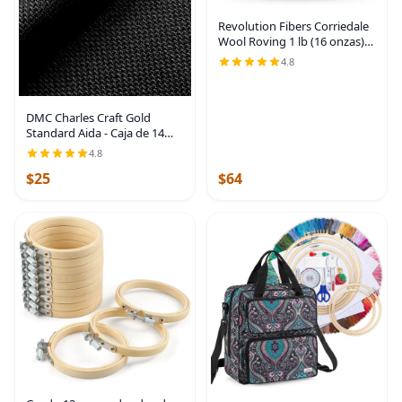
Revolution Fibers Corriedale
Wool Roving 1 lb (16 onzas)
para hilar, hilo suave y grueso
4.8
jumbo para manta de tejer
con brazos, hilo de lana 100%
DMC Charles Craft Gold
Standard Aida - Caja de 14
unidades, 15 x 18 pulgadas,
4.8
color negro
$25
$64