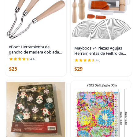
eBoot Herramienta de
Mayboos 74 Piezas Agujas
gancho de madera doblada
Herramientas de Fieltro de
de 6.5 pulgadas, juego de 3
Lana Agujas de Fieltro
4.6
4.6
Suministros de Fieltro
$25
$29
Herramientas de Fieltro
Herramienta de Fieltro de