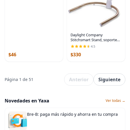
Daylight Company
Stitchsmart Stand, soporte
ajustable para aro de
4.5
bordado, soporte giratorio
$46
$330
para punto de cruz, soporte
para aro, soporte para
Anterior
Siguiente
Página 1 de 51
Novedades en Yaxa
Ver todas →
Bre-B: paga más rápido y ahorra en tu compra