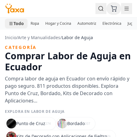
MINI CARRITO
0 productos
Todo
Ropa
Hogar y Cocina
Automotriz
Electrónica
Jugue
Inicio
/
Arte y Manualidades
/
Labor de Aguja
CATEGORÍA
Comprar Labor de Aguja en
Ecuador
Compra labor de aguja en Ecuador con envío rápido y
pago seguro. 811 productos disponibles. Explora
Punto de Cruz, Bordado, Kits de Decorado con
Aplicaciones...
EXPLORA EN LABOR DE AGUJA
Punto de Cruz
Bordado
274
207
Kits de Decorado con Aplicaciones de Fieltro
76