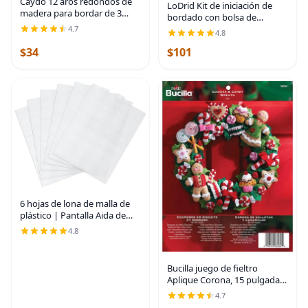
Caydo 12 aros redondos de
LoDrid Kit de iniciación de
madera para bordar de 3
bordado con bolsa de
pulgadas | Anillo de aro
almacenamiento, kits de
4.7
4.8
ajustable de punto de cruz
punto de cruz, herramientas
circular a granel para
$34
$101
con estuche para
adornos del hogar,
principiantes, adultos,
6 hojas de lona de malla de
plástico | Pantalla Aida de
punto de cruz transparente
4.8
de 14 quilates para
manualidades, proyectos de
ganchillo (11 x
Bucilla juego de fieltro
Aplique Corona, 15 pulgadas
Ronda, 86264 Cookies &
4.7
Candy