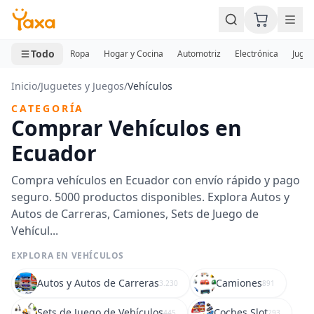
MINI CARRITO
0 productos
Todo
Ropa
Hogar y Cocina
Automotriz
Electrónica
Jugue
Inicio
/
Juguetes y Juegos
/
Vehículos
CATEGORÍA
Comprar Vehículos en
Ecuador
Compra vehículos en Ecuador con envío rápido y pago
seguro. 5000 productos disponibles. Explora Autos y
Autos de Carreras, Camiones, Sets de Juego de
Vehícul...
EXPLORA EN VEHÍCULOS
Autos y Autos de Carreras
Camiones
3.230
891
Sets de Juego de Vehículos
Coches Slot
445
293