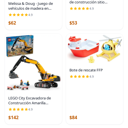
de construcción sitio
Melissa & Doug - Juego de
Vehículos con bandeja de
vehículos de madera en
4.9
almacenamiento de madera
bandeja de madera (9 piezas)
4.9
(8 Pcs)
$62
$53
Bote de rescate FFP
4.9
LEGO City Excavadora de
Construcción Amarilla
Juguete Excavadora para
4.9
Niños y Niñas de 8 Años en
$142
$84
Adelante, 3 Minifiguras de
Trabajadores de