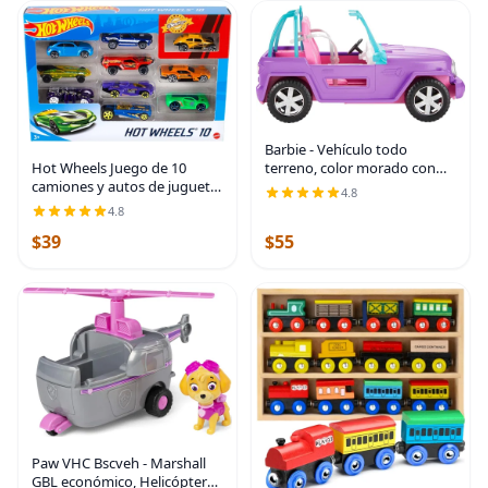
Barbie - Vehículo todo
Hot Wheels Juego de 10
terreno, color morado con
camiones y autos de juguete
asientos rosados y ruedas
4.8
a escala 1:64 para niños y
giratorias, 2 asientos, regalo
4.8
coleccionistas, los estilos
para niños de 3 a 7 años
$39
$55
pueden variar [Exclusivo de
Amazon] |
Paw VHC Bscveh - Marshall
GBL económico, Helicóptero