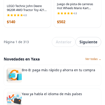
Juego de pista de carreras
LEGO Technic John Deere
Hot Wheels Mario Kart
9620R 4WD Tractor Toy 42136
Rainbow Road de 8 pies con
4.8
Juguete de construcción –
4.8
luces y sonidos y 2 vehículos
Modelo coleccionable con
a escala 1:64, carrera con
$140
$502
remolque, con detalles
curso colorido
realistas, juguete de
Anterior
Siguiente
Página 1 de 313
Novedades en Yaxa
Ver todas →
Bre-B: paga más rápido y ahorra en tu compra
Yaxa ya habla el idioma de más países