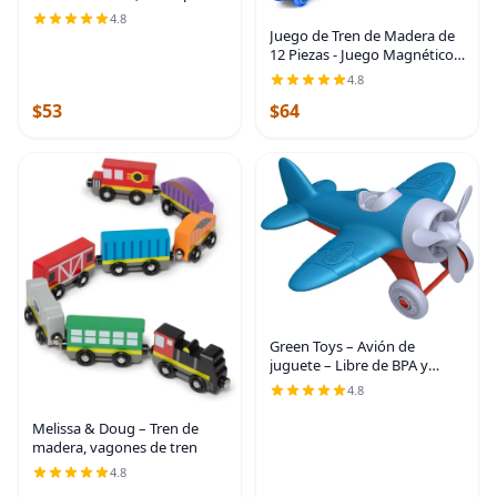
de Skye, Multicolor
4.8
Juego de Tren de Madera de
12 Piezas - Juego Magnético
de Juguetes de Tren Incluye 3
4.8
Motores - Juegos de Tren de
$53
$64
Juguete para Niños
Pequeños y Niñas
Green Toys – Avión de
juguete – Libre de BPA y
ftalatos, color azul, juguete
4.8
de transporte aéreo para
introducir conocimientos
Melissa & Doug – Tren de
aeronáuticos, mejorar
madera, vagones de tren
4.8