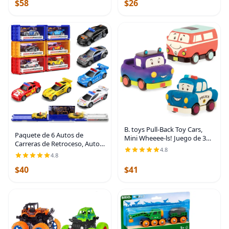
$58
$26
B. toys Pull-Back Toy Cars,
Paquete de 6 Autos de
Mini Wheeee-ls! Juego de 3
Carreras de Retroceso, Autos
vehículos, Vehículos | Set of 3
4.8
de Lanzamiento Accionados
mini vehicles includes a truck,
4.8
por Fricción para Niños de 3+
camper van, and police car;
$40
$41
Años, Mini Autos de Juguete
Fundidos a