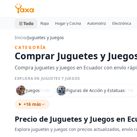
MINI CARRITO
0 productos
Todo
Ropa
Hogar y Cocina
Automotriz
Electrónica
Inicio
/
Juguetes y Juegos
CATEGORÍA
Comprar Juguetes y Juego
Compra juguetes y juegos en Ecuador con envío rápido
EXPLORA EN JUGUETES Y JUEGOS
Juegos
Figuras de Acción y Estatuas
12.294
9.728
+16 más
Precio de Juguetes y Juegos en E
Explora juguetes y juegos con precios actualizados, envío r