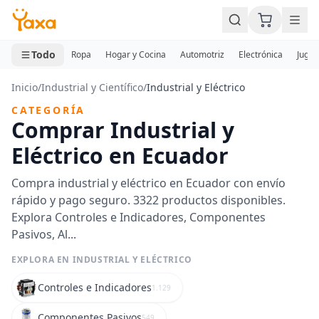
MINI CARRITO
0 productos
Todo
Ropa
Hogar y Cocina
Automotriz
Electrónica
Jugue
Inicio
/
Industrial y Científico
/
Industrial y Eléctrico
CATEGORÍA
Comprar Industrial y
Eléctrico en Ecuador
Compra industrial y eléctrico en Ecuador con envío
rápido y pago seguro. 3322 productos disponibles.
Explora Controles e Indicadores, Componentes
Pasivos, Al...
EXPLORA EN INDUSTRIAL Y ELÉCTRICO
Controles e Indicadores
1.129
Componentes Pasivos
549