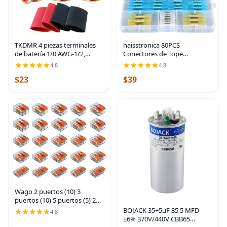
TKDMR 4 piezas terminales
haisstronica 80PCS
de batería 1/0 AWG-1/2,
Conectores de Tope
terminales de cable
Termorretráctiles, Conectores
4.8
4.8
resistentes, terminales de
de Cable Termorretráctiles de
$23
$39
anillo, extremos de cable de
Grado Marino Calibre 26-10,
batería, terminales de
Conectores de Cable
Wago 2 puertos (10) 3
puertos (10) 5 puertos (5) 221
conector de empalme,
BOJACK 35+5uF 35 5 MFD
4.8
paquete de bolsillo surtido
±6% 370V/440V CBB65
Lever-Nut para todos los