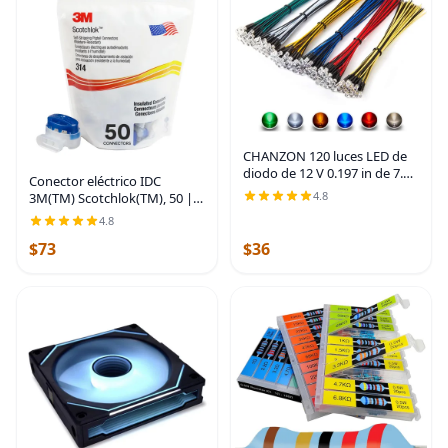
CHANZON 120 luces LED de
diodo de 12 V 0.197 in de 7.9
Conector eléctrico IDC
pulgadas precableadas (6
4.8
3M(TM) Scotchlok(TM), 50 |
colores x 20 piezas) kit
Coleta, Auto-pelado
4.8
surtido (lente redonda
transparente
$73
$36