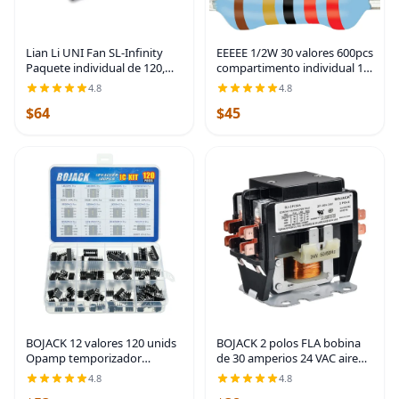
Lian Li UNI Fan SL-Infinity
EEEEE 1/2W 30 valores 600pcs
Paquete individual de 120,
compartimento individual 1
ventilador ARGB, espejo
ohm-1M ohm con 1%
4.8
4.8
infinito, diseño en cadena,
resistencia de película
$64
$45
efectos de iluminación
metálica surtido kit y
personalizables,
eléctrico industrial
BOJACK 12 valores 120 unids
BOJACK 2 polos FLA bobina
Opamp temporizador
de 30 amperios 24 VAC aire
Darlington Fotacoplador
acondicionado condensador
4.8
4.8
LM324 LM339 ULN2003AN
compresor Contactor motor