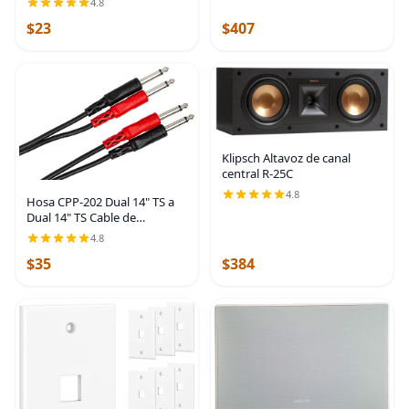
4.8
UHF hembra a hembra,
$23
$407
conector de acoplador PL259
para antena de radio CB
Klipsch Altavoz de canal
central R-25C
4.8
Hosa CPP-202 Dual 14" TS a
Dual 14" TS Cable de
Interconexión Estéreo, 6.6 ft
4.8
$35
$384