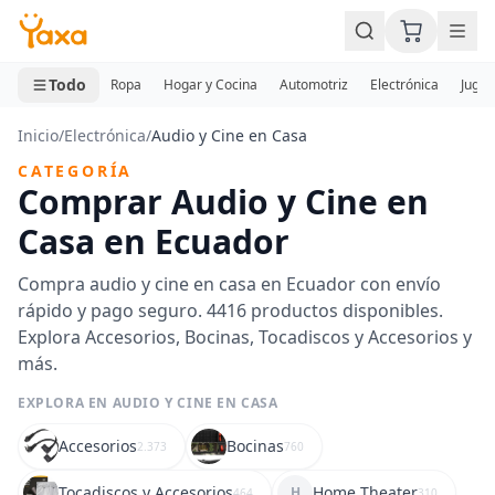
MINI CARRITO
0 productos
Todo
Ropa
Hogar y Cocina
Automotriz
Electrónica
Jugue
Inicio
/
Electrónica
/
Audio y Cine en Casa
CATEGORÍA
Comprar Audio y Cine en
Casa en Ecuador
Compra audio y cine en casa en Ecuador con envío
rápido y pago seguro. 4416 productos disponibles.
Explora Accesorios, Bocinas, Tocadiscos y Accesorios y
más.
EXPLORA EN AUDIO Y CINE EN CASA
Accesorios
Bocinas
2.373
760
Tocadiscos y Accesorios
Home Theater
H
464
310