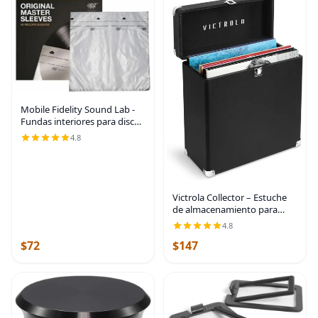
Mobile Fidelity Sound Lab -
Fundas interiores para discos
maestros originales (50
4.8
unidades) - MOFI MFSL
Victrola Collector – Estuche
de almacenamiento para
discos de vinilo – Capacidad
4.8
para más de 30 discos de
$72
$147
vinilo para tocadiscos,
hardware