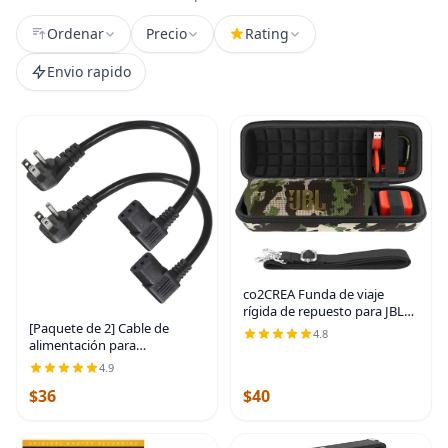
Ordenar
Precio
Rating
Envio rapido
co2CREA Funda de viaje
rígida de repuesto para JBL
[Paquete de 2] Cable de
Flip 7 Flip 6 FLIP 5 Altavoz
4.8
alimentación para
Bluetooth portátil
computadora de 90 grados,
impermeable (funda de
4.9
enchufe plano de perfil bajo
camuflaje negro)
$36
$40
de 1 pie a cable de
alimentación IEC C13 en
ángulo