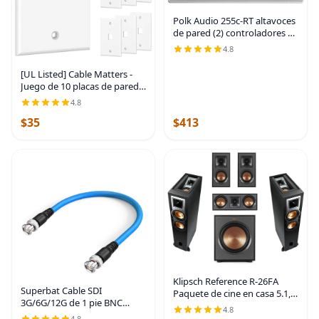
Polk Audio 255c-RT altavoces
de pared (2) controladores de
5.25 pulgadas - la serie
4.8
Vanishing | Se ajusta
fácilmente a la pared |
[UL Listed] Cable Matters -
Puerto de
Juego de 10 placas de pared
Keystone de perfil bajo de 1
4.8
puerto, placa de pared RJ45
$35
$413
para tomas Keystone en
blanco |
Klipsch Reference R-26FA
Superbat Cable SDI
Paquete de cine en casa 5.1,
3G/6G/12G de 1 pie BNC
revestimiento de polímero
4.8
Jumper Belden 1694A,
negro cepillado
4.8