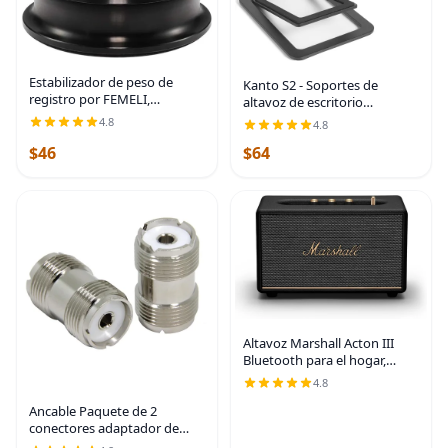
Estabilizador de peso de
Kanto S2 - Soportes de
registro por FEMELI,
altavoz de escritorio
abrazaderas de peso para
inclinados para altavoces
4.8
4.8
tocadiscos de bajo perfil para
pequeños y monitores de
ajustarse debajo de la
$46
$64
estudio compactos de 2 a 3
cubierta antipolvo del
pulgadas | Soporta 6
Altavoz Marshall Acton III
Bluetooth para el hogar,
Negro
4.8
Ancable Paquete de 2
conectores adaptador de
cable coaxial SO-239 / PL-259