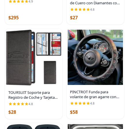
4.9
de Cuero con Diamantes con
segunda fila, 3 piezas, color
Cristales de Strass Brillantes,
negro - 99021
4.8
Ajuste Universal de 15
$295
$27
Pulgadas, Protector de
Volante de
PINCTROT Funda para
TOURSUIT Soporte para
volante de gran agarre con
Registro de Coche y Tarjeta
diseño antideslizante de
de Seguro, Organizador de
4.8
4.8
panal 3D, universal de 14.5-15
Compartimento para
$28
$58
pulgadas (rojo vino)
Documentos de Licencia en
Guantera, Accesorios de