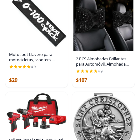
MotoLoot Llavero para
2 PCS Almohadas Brillantes
motocicletas, scooters,
para Automóvil, Almohada
coches y regalos
4.9
de Reposacabezas de Coche
4.9
con Lazo de Pedrería,
$29
$107
Almohada Cervical para
Coche para Relajación del