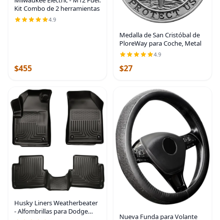
Milwaukee Electric - M12 Fuel.
Kit Combo de 2 herramientas
4.9
Medalla de San Cristóbal de
PloreWay para Coche, Metal
4.9
$455
$27
Husky Liners Weatherbeater
- Alfombrillas para Dodge
Nueva Funda para Volante
Dart 2013-2016, delantera y