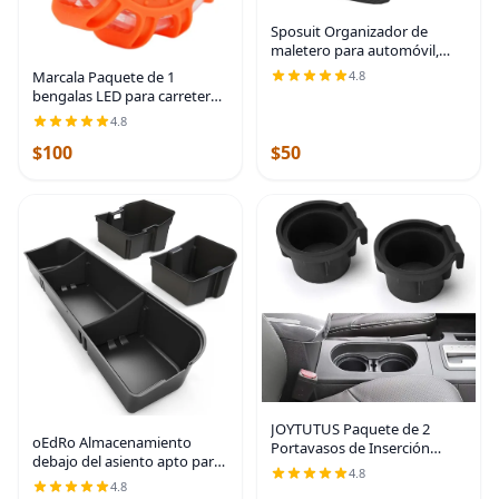
Sposuit Organizador de
maletero para automóvil,
almacenamiento plegable de
Marcala Paquete de 1
4.8
70 litros con 11 bolsillos y
bengalas LED para carretera,
asas reforzadas,
kit de emergencia LED para
4.8
organizadores de maletero
automóvil, compatible con
$100
$50
DOT, bengalas de emergencia
con baterías
JOYTUTUS Paquete de 2
oEdRo Almacenamiento
Portavasos de Inserción
debajo del asiento apto para
Reemplazo Compatible con
4.8
Ford F-150 F150
Portavasos de Consola
4.8