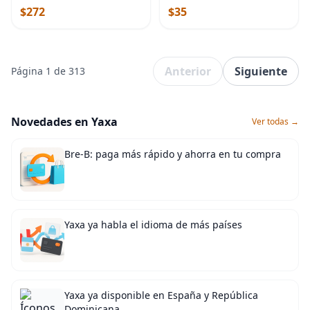
SuperCrew/Crew Cab 2015-
Central Frontier 2005-2019
$272
$35
2025, F-250/F-350/F-450/F-
Pathfinder 2005-2012 Xterra
550 Super Duty 2017-2024,
Anterior
Siguiente
Página 1 de 313
Novedades en Yaxa
Ver todas →
Bre-B: paga más rápido y ahorra en tu compra
Yaxa ya habla el idioma de más países
Yaxa ya disponible en España y República
Dominicana