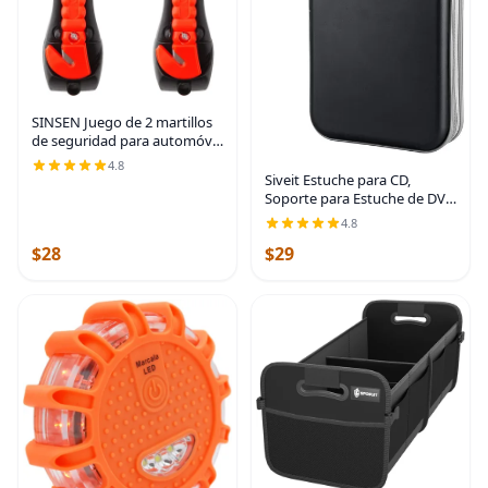
SINSEN Juego de 2 martillos
de seguridad para automóvil,
herramienta de escape de
4.8
emergencia, martillo de
Siveit Estuche para CD,
vidrio para ventana de
Soporte para Estuche de DVD
automóvil, rompedor
con Capacidad para 96 Discos
4.8
de Plástico Duro, Estuches
$28
$29
para Discos CD DVD, Carpeta
Billetera de