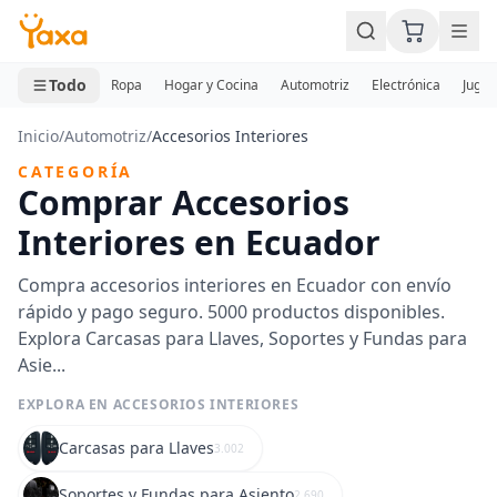
MINI CARRITO
0 productos
Todo
Ropa
Hogar y Cocina
Automotriz
Electrónica
Jugue
Inicio
/
Automotriz
/
Accesorios Interiores
CATEGORÍA
Comprar Accesorios
Interiores en Ecuador
Compra accesorios interiores en Ecuador con envío
rápido y pago seguro. 5000 productos disponibles.
Explora Carcasas para Llaves, Soportes y Fundas para
Asie...
EXPLORA EN ACCESORIOS INTERIORES
Carcasas para Llaves
3.002
Soportes y Fundas para Asiento
2.690