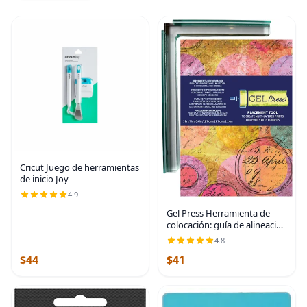
Cricut Juego de herramientas
de inicio Joy
4.9
Gel Press Herramienta de
colocación: guía de alineación
de precisión para impresión
4.8
en gel, impresiones
$44
$41
repetibles en capas, fácil
posicionamiento