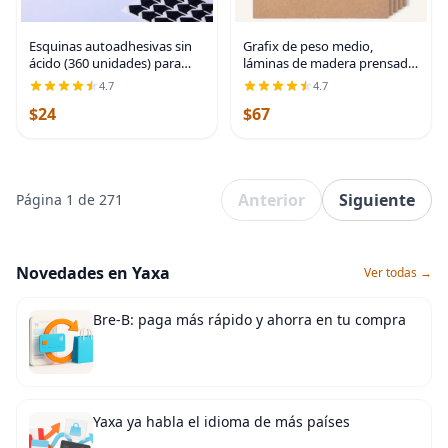
Esquinas autoadhesivas sin
Grafix de peso medio,
ácido (360 unidades) para
láminas de madera prensada
álbumes de fotos, libros de
de 12 x 12 pulgadas, paquete
4.7
4.7
memoria
de 25 unidades de color
$24
$67
blanco.
Anterior
Siguiente
Página 1 de 271
Novedades en Yaxa
Ver todas →
Bre-B: paga más rápido y ahorra en tu compra
Yaxa ya habla el idioma de más países