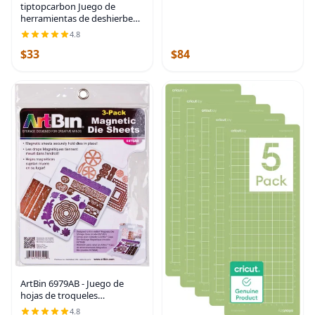
tiptopcarbon Juego de
herramientas de deshierbe
para vinilo adhesivo HTV
4.8
3pcs/Pack
$33
$84
ArtBin 6979AB - Juego de
hojas de troqueles
magnéticas, paquete de 3,
4.8