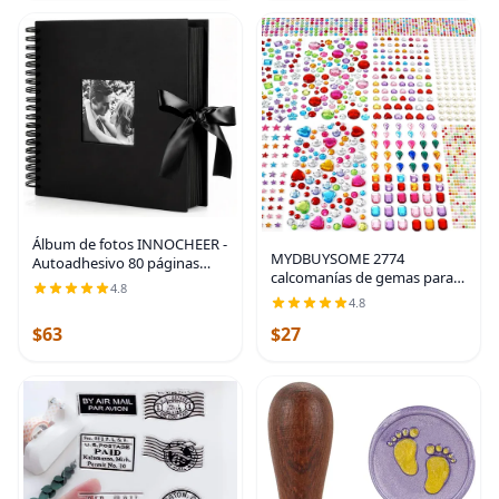
Álbum de fotos INNOCHEER -
MYDBUYSOME 2774
Autoadhesivo 80 páginas
calcomanías de gemas para
negras, gran álbum de
4.8
manualidades,
recortes para libro de visitas
4.8
autoadhesivas, diamantes de
de boda, aniversario, viajes,
$63
$27
imitación para pegar,
recuerdos,
calcomanías acrílicas con
forma de