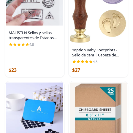
MALISTLN Sellos y sellos
transparentes de Estados
Unidos para álbumes de
4.8
recortes y decoración de
Yoption Baby Footprints -
tarjetas
Sello de cera | Cabeza de
sello de cera de latón con
4.8
mango de madera, para
$23
$27
invitación de baby shower,
envoltura de regalo,