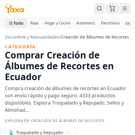
MINI CARRITO
0 productos
Todo
Ropa
Hogar y Cocina
Automotriz
Electrónica
Jugue
Inicio
/
Arte y Manualidades
/
Creación de Álbumes de Recortes
CATEGORÍA
Comprar Creación de
Álbumes de Recortes en
Ecuador
Compra creación de álbumes de recortes en Ecuador
con envío rápido y pago seguro. 4333 productos
disponibles. Explora Troquelado y Repujado, Sellos y
Almohad...
EXPLORA EN CREACIÓN DE ÁLBUMES DE RECORTES
Troquelado y Repujado
1.255