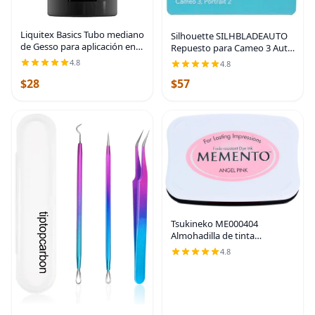
Liquitex Basics Tubo mediano
Silhouette SILHBLADEAUTO
de Gesso para aplicación en
Repuesto para Cameo 3 Auto
superficies, 8.5 onzas
Blade | Tungsten Alloy Blade
4.8
4.8
with Automatic Depth
$28
$57
Adjustment Based on
Silhouette Studio Settings
Tsukineko ME000404
Almohadilla de tinta
Memento, color ángel
4.8