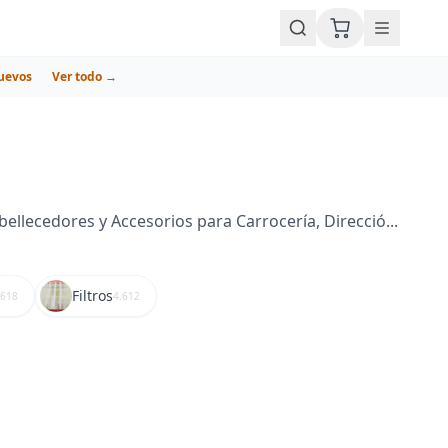
uevos
Ver todo →
llecedores y Accesorios para Carrocería, Direcció...
Filtros
.618
4.612