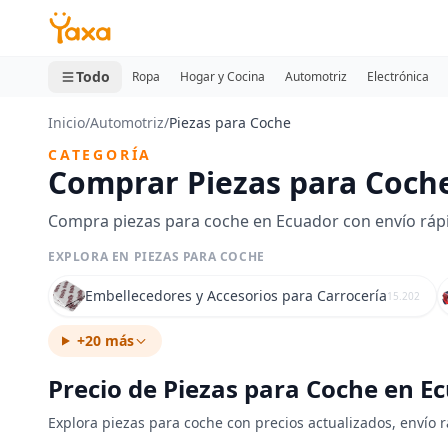
MINI CARRITO
0 productos
Todo
Ropa
Hogar y Cocina
Automotriz
Electrónica
Inicio
/
Automotriz
/
Piezas para Coche
CATEGORÍA
Comprar Piezas para Coch
Compra piezas para coche en Ecuador con envío rápid
EXPLORA EN PIEZAS PARA COCHE
Embellecedores y Accesorios para Carrocería
15.202
+20 más
Precio de Piezas para Coche en E
Explora piezas para coche con precios actualizados, envío 