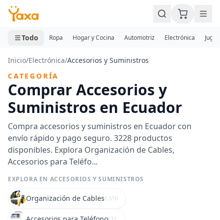
MINI CARRITO
0 productos
Todo
Ropa
Hogar y Cocina
Automotriz
Electrónica
Jugue
Inicio
/
Electrónica
/
Accesorios y Suministros
CATEGORÍA
Comprar Accesorios y
Suministros en Ecuador
Compra accesorios y suministros en Ecuador con
envío rápido y pago seguro. 3228 productos
disponibles. Explora Organización de Cables,
Accesorios para Teléfo...
EXPLORA EN ACCESORIOS Y SUMINISTROS
Organización de Cables
1.510
Accesorios para Teléfono
511