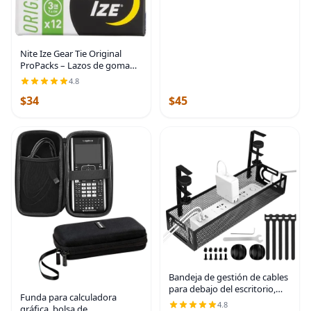
Nite Ize Gear Tie Original
ProPacks – Lazos de goma
reutilizables para uso en
4.8
interiores y exteriores –
$34
$45
Interior de alambre flexible –
Exterior de
Bandeja de gestión de cables
para debajo del escritorio,
Funda para calculadora
gestión de cables debajo del
4.8
gráfica, bolsa de