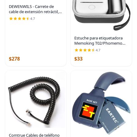
DEWENWILS - Carrete de
cable de extensión retráctil,
cable de alimentación
4.7
resistente de 50 pies,
14/3AWG SJTOW, tomas
triples iluminadas, disyuntor
Estuche para etiquetadora
Memoking T02/Phomemo
M02/M02S/M02
4.7
Pro/Q30S/para Nelko
$278
$33
PM230/para Anycash/para
Ponek Mini impresora de
bolsillo, soporte
Comtrue Cables de teléfono