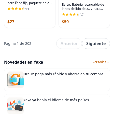
para línea fija, paquete de 2,
Eartec Batería recargable de
cables de teléfono | Negro,
iones de litio de 3.7V para
4.6
universalmente compatible,
auriculares Ultralite y
4.7
resistente a los enredos, sin
estaciones HUB (LX600LI)
$27
$50
Anterior
Siguiente
Página 1 de 202
Novedades en Yaxa
Ver todas →
Bre-B: paga más rápido y ahorra en tu compra
Yaxa ya habla el idioma de más países