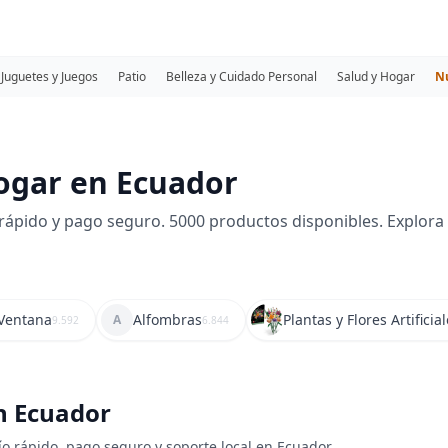
Juguetes y Juegos
Patio
Belleza y Cuidado Personal
Salud y Hogar
N
ogar en Ecuador
ápido y pago seguro. 5000 productos disponibles. Explora
 Ventana
Alfombras
Plantas y Flores Artificia
A
9.592
6.844
n Ecuador
ío rápido, pago seguro y soporte local en Ecuador.