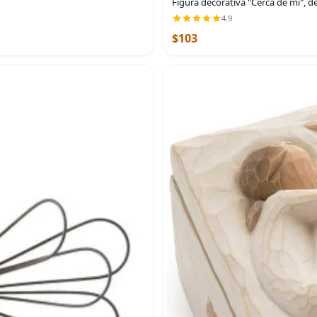
Figura decorativa "Cerca de mí", d
4.9
$103