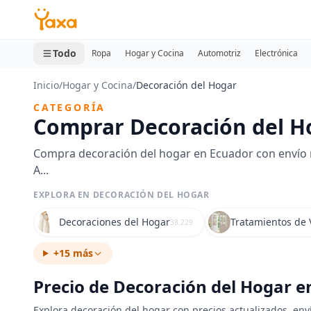
MINI CARRITO
0 productos
Todo
Ropa
Hogar y Cocina
Automotriz
Electrónica
Inicio
/
Hogar y Cocina
/
Decoración del Hogar
CATEGORÍA
Comprar Decoración del H
Compra decoración del hogar en Ecuador con envío r
A...
EXPLORA EN DECORACIÓN DEL HOGAR
Decoraciones del Hogar
Tratamientos de
38.229
+15 más
Precio de Decoración del Hogar e
Explora decoración del hogar con precios actualizados, env