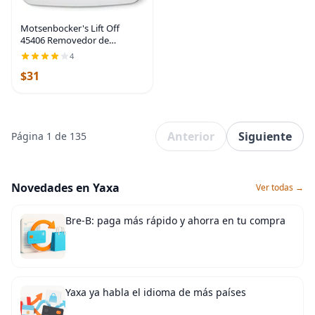
Motsenbocker's Lift Off
45406 Removedor de
raspones y graffiti de pintura,
4
elimina fácilmente rozaduras
$31
de pintura, pintura en
aerosol y acrílico de
Anterior
Siguiente
Página 1 de 135
Novedades en Yaxa
Ver todas →
Bre-B: paga más rápido y ahorra en tu compra
Yaxa ya habla el idioma de más países