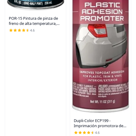
POR-15 Pintura de pinza de
freno de alta temperatura,
revestimiento resistente al
4.6
calor, 8 onzas líquidas, color
negro
Dupli-Color ECP199 -
Imprimación promotora de
adherencia para pintura
4.6
automotriz transparente –