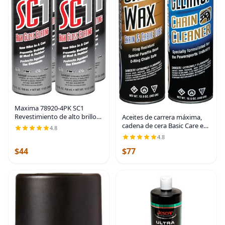
Maxima 78920-4PK SC1
Revestimiento de alto brillo
Aceites de carrera máxima,
68.8 FL. OZ. 2032 mL - PESO
cadena de cera Basic Care en
4.8
NETO 48 OZ. (1360g), 4-Pack |
aerosol, kit de combo de 29
4.8
aceites de bicicleta
FL oz, Paquete de 2
$44
$77