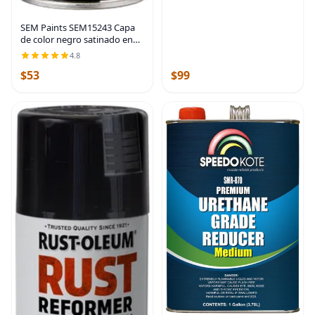
SEM Paints SEM15243 Capa
de color negro satinado en
aerosol 12 onzas (Paquete de
4.8
1)
$53
$99