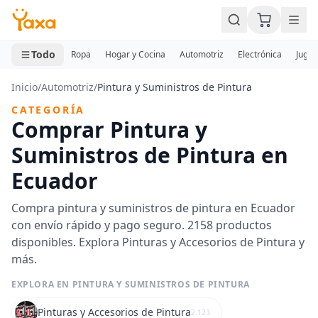
MINI CARRITO
0 productos
Todo
Ropa
Hogar y Cocina
Automotriz
Electrónica
Jugue
Inicio
/
Automotriz
/
Pintura y Suministros de Pintura
CATEGORÍA
Comprar Pintura y
Suministros de Pintura en
Ecuador
Compra pintura y suministros de pintura en Ecuador
con envío rápido y pago seguro. 2158 productos
disponibles. Explora Pinturas y Accesorios de Pintura y
más.
EXPLORA EN PINTURA Y SUMINISTROS DE PINTURA
Pinturas y Accesorios de Pintura
2.123