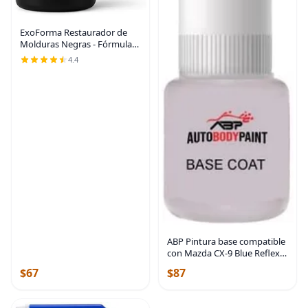
ExoForma Restaurador de
Molduras Negras - Fórmula
Única con Infusión de Tinte
4.4
que Dura Más de 6 Meses -
Restaura el Negro de Fábrica
a las Molduras
ABP Pintura base compatible
con Mazda CX-9 Blue Reflex
Mica 42B
$67
$87