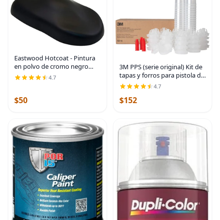
Eastwood Hotcoat - Pintura
en polvo de cromo negro
3M PPS (serie original) Kit de
(236.6 ml), duradera, con
tapas y forros para pistola de
4.7
acabado suave, resistente a
pintura, 16114, Mini, filtro de
4.7
los impactos y productos
6 onzas, 200 micrones, uso
$50
$152
químicos
con pistola de pintura para