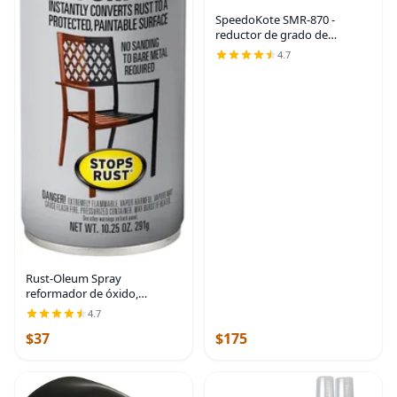
SpeedoKote SMR-870 -
reductor de grado de
uretano universal mediano
4.7
de 65-80°F, por un galón
Rust-Oleum Spray
reformador de óxido,
convierte instantáneamente
4.7
el óxido en una superficie
$37
$175
pintable protegida, no
requiere lijado de metal
desnudo,