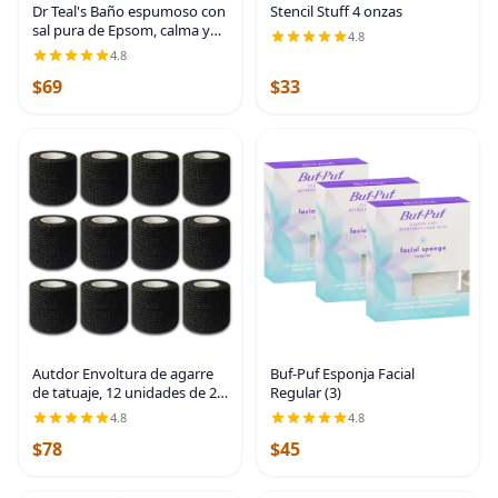
Dr Teal's Baño espumoso con
Stencil Stuff 4 onzas
sal pura de Epsom, calma y
4.8
duerme con lavanda, 34
4.8
onzas líquidas (paquete de 4)
$69
$33
Autdor Envoltura de agarre
Buf-Puf Esponja Facial
de tatuaje, 12 unidades de 2
Regular (3)
pulgadas x 5 yardas, cinta de
4.8
4.8
agarre cohesiva desechable
$78
$45
para tatuajes, rollos de
vendaje