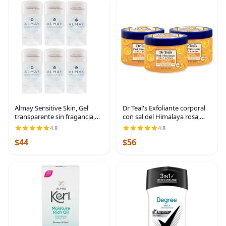
Almay Sensitive Skin, Gel
Dr Teal's Exfoliante corporal
transparente sin fragancia,
con sal del Himalaya rosa,
2.25 onzas, (paquete de 6) |
resplandor y resplandor con
4.8
4.8
Paquete de 6
sal pura de Epsom y aceites
$44
$56
esenciales cítricos, 16 onzas