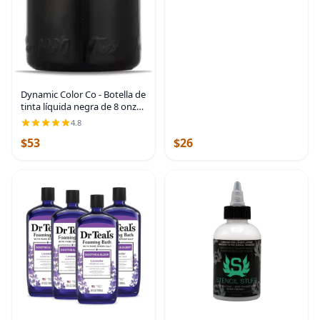
Dynamic Color Co - Botella de
tinta líquida negra de 8 onzas
| Sterilized and lot-numbered
4.8
for full traceability;
$53
$26
established American brand
trusted