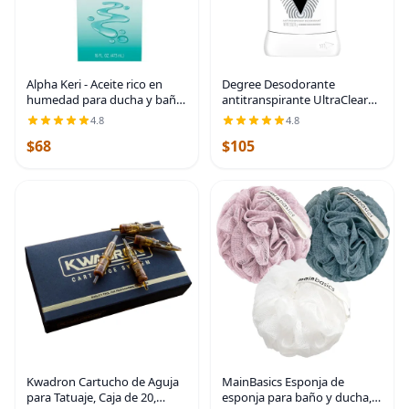
Alpha Keri - Aceite rico en
Degree Desodorante
humedad para ducha y baño,
antitranspirante UltraClear
16 onzas (paquete de 2)
para hombre, color negro y
4.8
4.8
blanco, paquete de 12,
$68
$105
antitranspirante de
protección contra el sudor y
el
Kwadron Cartucho de Aguja
MainBasics Esponja de
para Tatuaje, Caja de 20,
esponja para baño y ducha,