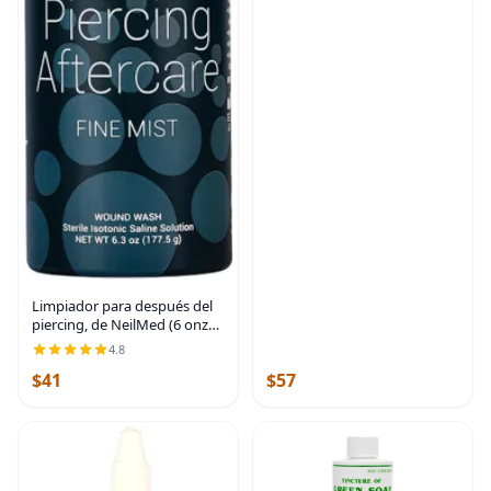
afeitado
Limpiador para después del
piercing, de NeilMed (6 onzas
líquidas), 1, 1
4.8
$41
$57