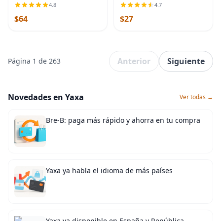
Delineadores Redondos de
esponja para el cuerpo,
4.8
4.7
Conicidad Larga - 5
exfoliante corporal (juego de
$64
$27
Delineadores Redondos de
3, flor aireada) | Esponja
Conicidad Larga - 35/5RLLT
corporal de malla
Anterior
Siguiente
Página 1 de 263
Novedades en Yaxa
Ver todas →
Bre-B: paga más rápido y ahorra en tu compra
Yaxa ya habla el idioma de más países
Yaxa ya disponible en España y República