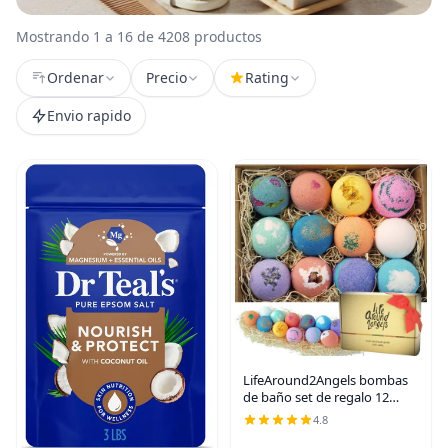
Mostrando 1 a 16 de 4208 productos
Ordenar
Precio
Rating
Envio rapido
LifeAround2Angels bombas
de baño set de regalo 12
Fabricado en E.E. U.U.,
4.8
manteca de Karité y Coco,