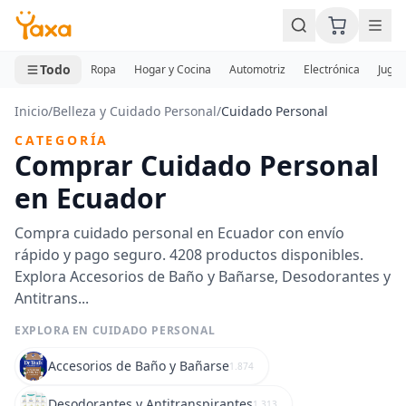
MINI CARRITO
0 productos
Todo
Ropa
Hogar y Cocina
Automotriz
Electrónica
Jugue
Inicio
/
Belleza y Cuidado Personal
/
Cuidado Personal
CATEGORÍA
Comprar Cuidado Personal
en Ecuador
Compra cuidado personal en Ecuador con envío
rápido y pago seguro. 4208 productos disponibles.
Explora Accesorios de Baño y Bañarse, Desodorantes y
Antitrans...
EXPLORA EN CUIDADO PERSONAL
Accesorios de Baño y Bañarse
1.874
Desodorantes y Antitranspirantes
1.313