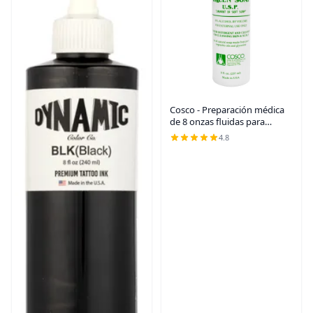
Cosco - Preparación médica
de 8 onzas fluidas para
transferencia de tatuaje.
4.8
Líquido verde a base de
jabón para estarcido de
tatuajes