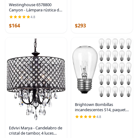
Westinghouse 6578800
Canyon - Lámpara rústica de
una sola luz para exteriores
4.8
con textura negra y acabado
$164
$293
de madera de granero, cristal
transparente
Brightown Bombillas
incandescentes S14, paquete
de 26 unidades, 11 W, base
4.8
E26, blanco cálido | Edison -
Bombillas de repuesto de
Edvivi Marya - Candelabro de
vidrio
cristal de tambor, 4 luces