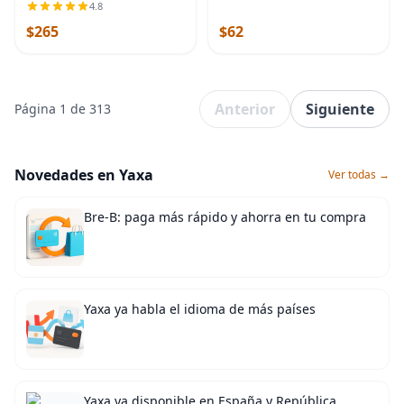
glamorosas con acabado de
4.8
bronce aceitado, luz de techo
$265
$62
ajustable con pantalla
redonda de
Anterior
Siguiente
Página 1 de 313
Novedades en Yaxa
Ver todas →
Bre-B: paga más rápido y ahorra en tu compra
Yaxa ya habla el idioma de más países
Yaxa ya disponible en España y República