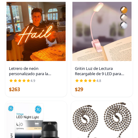
Letrero de neón
Gritin Luz de Lectura
personalizado para la
Recargable de 9 LED para
decoración de la pared,
Leer en la Cama - Cuidado de
4.9
4.8
guarida, sala de juegos,
los Ojos 3 Temperaturas de
$263
$29
guardería, dormitorio para
Color, Brillo de Atenuación
niños, letreros con nombres
Continua, 80
y