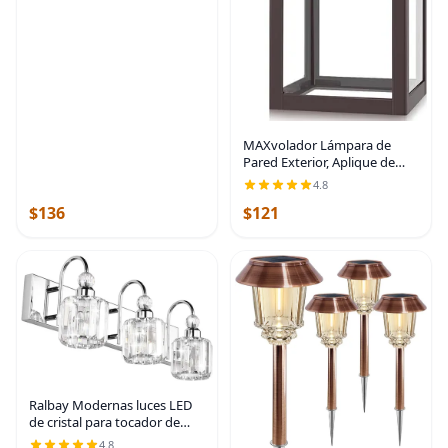
dormitorio, sala de
MAXvolador Lámpara de
Pared Exterior, Aplique de
Pared Impermeable, Luces
4.8
Montadas Antióxido en
$136
$121
Chocolate Oscuro, Vidrio,
E26, para Porche y Patio |
Ralbay Modernas luces LED
de cristal para tocador de
baño, 3 luces de acero
4.8