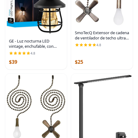
SmoTecQ Extensor de cadena
de ventilador de techo ultra
GE - Luz nocturna LED
largo, integrado con bombilla
4.8
vintage, enchufable, con
decorativa de vidrio
sensor de atardecer a
4.8
esmerilado y cable de
amanecer, estilo casa de
ventilador para
$39
$25
campo, iluminación
ambiental, decoración del
hogar,