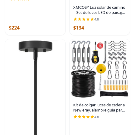
inoxidable, luces de tocador
XMCOSY Luz solar de camino
de cristal sobre el espejo,
– Set de luces LED de paisaje
accesorios de
automáticas (2 unidades),
4.8
cubierta de cristal
$224
$134
impermeable, brillo, luz
blanca cálida
Kit de colgar luces de cadena
Newleray, alambre guía para
luces de cadena al aire libre,
4.8
kit de hardware para velas de
sombra, con 164 pies de