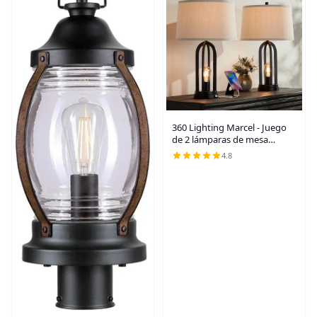
360 Lighting Marcel - Juego
de 2 lámparas de mesa
industriales modernas de 24
4.8
1/4 pulgadas de alto, con
puertos USB, carga A+C, luz
nocturna LED,