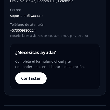
Cra 7 No. 83-46, Bogotá D.C., Colombia
Correo
soporte.ec@yaxa.co
Teléfono de atención
+573009890224
Horario: lunes a viernes de 8:00 a.m. a 6:00 p.m. (UTC -5)
¿Necesitas ayuda?
Completa el formulario oficial y te
responderemos en el horario de atención.
Contactar