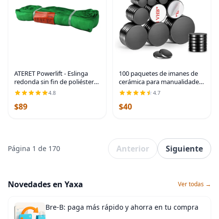
ATERET Powerlift - Eslinga
100 paquetes de imanes de
redonda sin fin de poliéster
cerámica para manualidades
verde, 4 pies de longitud,
de 6 tamaños, discos
4.8
4.7
capacidad vertical de 5,300
redondos para botones de
$89
$40
libras, cesta de 10,600 libras,
refrigerador, DIY, tazas,
manualidades, proyectos
Anterior
Siguiente
Página 1 de 170
Novedades en Yaxa
Ver todas →
Bre-B: paga más rápido y ahorra en tu compra