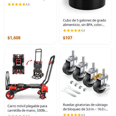
aeronave, de la marca
4.8
Forney, modelo 70451
Cubo de 5 galones de grado
alimenticio, sin BPA, color
negro, 1 paquete | Metal
4.8
Handle Grip, Heavy-Duty 90
$1,608
$107
Mil HDPE Plastic Pail, Food
Safe
Ruedas giratorias de vástago
Carro móvil plegable para
de bloqueo de 3.0 in – 16.0 in
carretilla de mano, 330lb
– 15.9 in (diámetro del
convertible de 4 a 2 ruedas,
4.8