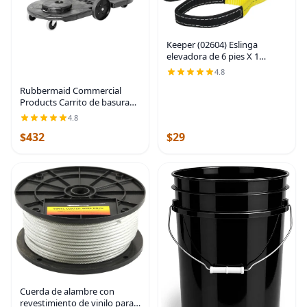
Keeper (02604) Eslinga
elevadora de 6 pies X 1
pulgadas, 1 capa
4.8
Rubbermaid Commercial
Products Carrito de basura
BRUTE, ruedas, negro, para
4.8
restaurantesparte trasera de
$432
$29
casaoficinasalmacenesaeropuertosentornos
Cuerda de alambre con
revestimiento de vinilo para