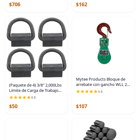
$706
$162
Mytee Products Bloque de
arrebate con gancho WLL 2
(Paquete de 4) 3/8" 2,000Lbs
Toneladas Polea de 3"' + '
Límite de Carga de Trabajo
4.8
Cable de alambre de 3/8"
WLL Capacidad Weld-on Flip
4.8
Pulley para rescate con
Anclaje en D
enrollamiento de
$50
$107