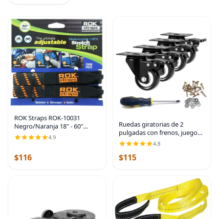
ROK Straps ROK-10031
Ruedas giratorias de 2
Negro/Naranja 18" - 60"
pulgadas con frenos, juego
Motorcycl/ATV Correa
4.9
de 4 ruedas de bloqueo
elástica ajustable
4.8
resistentes, ruedas negras
$116
$115
que no se dañan para carrito
de muebles de banco