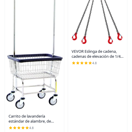
VEVOR Eslinga de cadena,
cadenas de elevación de 1/4
pulgada x 5 pies con
4.8
ganchos, polipasto de
cadena de motor G80, eslinga
de elevación de 6600
Carrito de lavandería
estándar de alambre, de
doble poste, de R&B
4.8