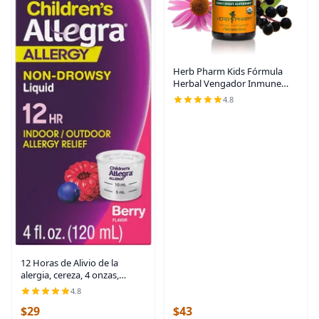
Herb Pharm Kids Fórmula
Herbal Vengador Inmune
Certificado-Orgánico Sin
4.8
Alcohol, 1 Onza
12 Horas de Alivio de la
alergia, cereza, 4 onzas,
CHATTEM531277, 1, 1
4.8
$29
$43