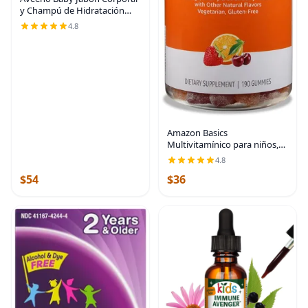
y Champú de Hidratación
Diaria con Extracto de Avena,
4.8
Hipoalergénico, Sin Lágrimas,
Sin Parabenos Añadidos,
Fórmula
Amazon Basics
Multivitamínico para niños,
190 gomitas, naranja, cereza
4.8
y fresa (anteriormente
$54
$36
Solimo)