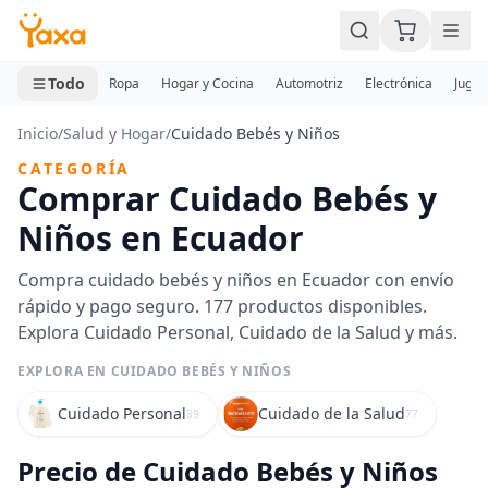
MINI CARRITO
0 productos
Todo
Ropa
Hogar y Cocina
Automotriz
Electrónica
Jugue
Inicio
/
Salud y Hogar
/
Cuidado Bebés y Niños
CATEGORÍA
Comprar Cuidado Bebés y
Niños en Ecuador
Compra cuidado bebés y niños en Ecuador con envío
rápido y pago seguro. 177 productos disponibles.
Explora Cuidado Personal, Cuidado de la Salud y más.
EXPLORA EN CUIDADO BEBÉS Y NIÑOS
Cuidado Personal
Cuidado de la Salud
89
77
Precio de Cuidado Bebés y Niños