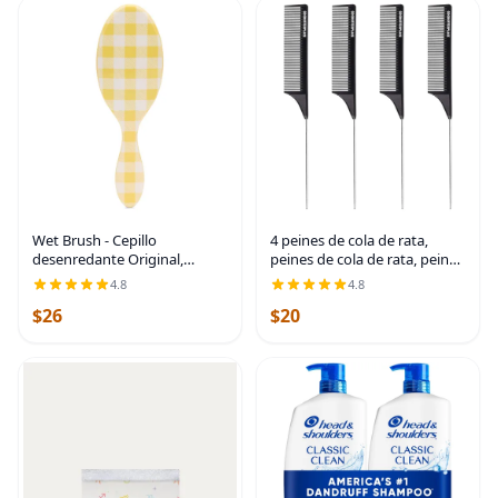
Wet Brush - Cepillo
4 peines de cola de rata,
desenredante Original,
peines de cola de rata, peine
Gingham Dorado (Encanto
de dientes finos con púa de
4.8
4.8
Costero), cerdas ultrasuaves
metal para cabello rizado,
$26
$20
IntelliFlex que se deslizan a
peines desenredantes para
través de los nudos,
mujeres,