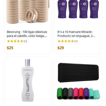
Bessrung - 100 ligas elásticas
It's a 10 Haircare Miracle -
para el cabello, color beige,
Producto sin enjuague, 2
sin costuras, para mujeres y
onzas líquidas (paquete de 4)
4.8
4.8
niñas | Nylon Hair Elastics,
$25
$29
Snag-Free Hair Bands for