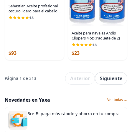
Sebastian Aceite profesional
oscuro ligero para el cabello |
Mezcla nutritiva de aceites
4.8
naturales para un acabado
suave y elegante
Aceite para navajas Andis
Clippers 4 oz (Paquete de 2)
4.8
$93
$23
Anterior
Siguiente
Página 1 de 313
Novedades en Yaxa
Ver todas →
Bre-B: paga más rápido y ahorra en tu compra