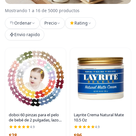
Mostrando 1 a 16 de 5000 productos
Ordenar
Precio
Rating
Envio rapido
doboi 60 pinzas para el pelo
Layrite Crema Natural Mate
de bebé de 2 pulgadas, lazos
10.5 Oz
pequeños totalmente
4.9
4.9
forrados de grogrén, cinta
$28
$96
sólida, mini lazos para niñas,