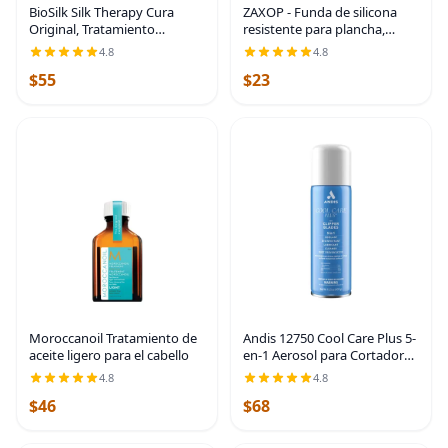
BioSilk Silk Therapy Cura
ZAXOP - Funda de silicona
Original, Tratamiento
resistente para plancha,
Reconstructor para Añadir
rizador, herramientas
4.8
4.8
Brillo y Ayudar a Prevenir las
calientes para el cabello
$55
$23
Puntas Abiertas, Sin Sulfatos,
(negro)
Parabenos y
Moroccanoil Tratamiento de
Andis 12750 Cool Care Plus 5-
aceite ligero para el cabello
en-1 Aerosol para Cortadora,
lata de 15.5 oz, cuidado de
4.8
4.8
cuchillas y tratamiento, azul |
$46
$68
para el cuidado y tratamiento