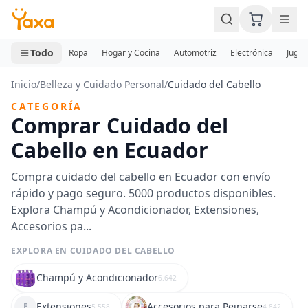
MINI CARRITO
0 productos
Todo
Ropa
Hogar y Cocina
Automotriz
Electrónica
Jugue
Inicio
/
Belleza y Cuidado Personal
/
Cuidado del Cabello
CATEGORÍA
Comprar Cuidado del
Cabello en Ecuador
Compra cuidado del cabello en Ecuador con envío
rápido y pago seguro. 5000 productos disponibles.
Explora Champú y Acondicionador, Extensiones,
Accesorios pa...
EXPLORA EN CUIDADO DEL CABELLO
Champú y Acondicionador
6.642
Extensiones
Accesorios para Peinarse
E
5.558
4.842