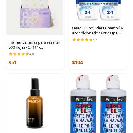
Head & Shoulders Champú y
acondicionador anticaspa
Classic Clean 2 en 1, paquete
4.8
Framar Láminas para resaltar
doble, 1% de piritiona de zinc,
500 hojas - 5x11" -
control de escamas, cuidado
Precortadas - Lámina pre-
del
4.8
plegada - Patrón de
$51
$104
aurascopio