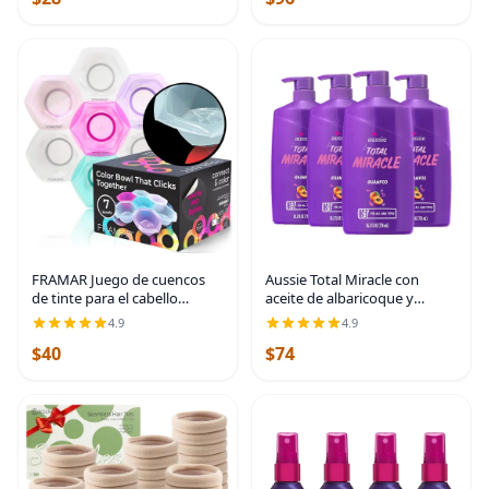
FRAMAR Juego de cuencos
Aussie Total Miracle con
de tinte para el cabello
aceite de albaricoque y
Connecting - Cuencos de
macadamia, champú sin
4.9
4.9
color para estilista, cuencos
parabenos, 26.2 onzas
$40
$74
de color de salón, elementos
líquidas, paquete de 4
esenciales para