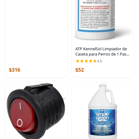
ATP KennelSol Limpiador de
Caseta para Perros de 1 Paso
- Desinfectante Líquido de 1
4.8
Pinta, Efectivo Contra
$316
$52
Bacterias y Virus,
Desodorante con Aroma