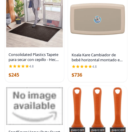
Consolidated Plastics Tapete
Koala Kare Cambiador de
para secar con cepillo - Hecho
bebé horizontal montado en
en EE. UU., alfombra
superficie, modelo KB300-00
4.8
4.8
resistente para puerta
(beige)
$245
$736
comercial para entradas de
Marrón
FoodSaver Heavy Duty Quart