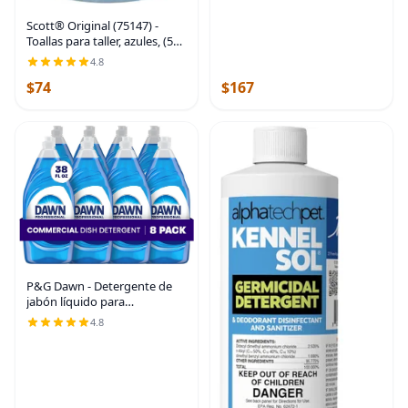
Scott® Original (75147) -
Toallas para taller, azules, (55
toallas por rollo, 12 rollos por
4.8
caja, 660 toallas por caja)
$74
$167
P&G Dawn - Detergente de
jabón líquido para
lavavajillas, desengrasante a
4.8
granel que elimina los
alimentos grasos de ollas,
sartenes y platos en