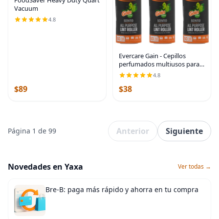
Vacuum
4.8
Evercare Gain - Cepillos
perfumados multiusos para
pelusas con 50 hojas,
4.8
paquete de 3 rodillos
$89
$38
manuales recargables con
aroma de ganancia (150
hojas
Anterior
Siguiente
Página 1 de 99
Novedades en Yaxa
Ver todas →
Bre-B: paga más rápido y ahorra en tu compra