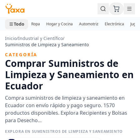
MINI CARRITO
0 productos
Todo
Ropa
Hogar y Cocina
Automotriz
Electrónica
Jugue
Inicio
/
Industrial y Científico
/
Suministros de Limpieza y Saneamiento
CATEGORÍA
Comprar Suministros de
Limpieza y Saneamiento en
Ecuador
Compra suministros de limpieza y saneamiento en
Ecuador con envío rápido y pago seguro. 1570
productos disponibles. Explora Recipientes y Bolsas
para Desecho...
EXPLORA EN SUMINISTROS DE LIMPIEZA Y SANEAMIENTO