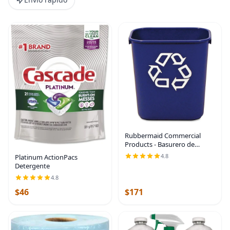
Rubbermaid Commercial
Products - Basurero de
escritorio de resina plástica
4.8
Platinum ActionPacs
Azul
Detergente
4.8
$46
$171