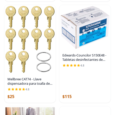
Edwards-Councilor S150E48 -
Tabletas desinfectantes de
esteramina (Sanitabs), botella
4.8
de 150 unidades, paquete de
6
Mellbree CAT74 - Llave
dispensadora para toalla de
papel higiénico Bobrick,
4.8
paquete de 10 unidades |
$25
$115
Llave CAT74/33043 para
dispensadores de toallas