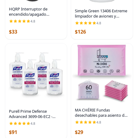
HQRP Interruptor de
Simple Green 13406 Extreme
encendido/apagado
limpiador de aviones y
compatible con aspiradora
precisión, botella de 1 galón
4.8
4.8
vertical Hoover Windtunnel
UH70815 UH70819 UH70821
$33
$126
UH70829 UH70832 UH70839
UH71250
MA CHÉRIE Fundas
Purell Prime Defense
desechables para asiento de
Advanced 3699-06-EC2 -
inodoro, 60 hojas (6 paquetes
Desinfectante de manos,
4.8
4.8
x 10), extra grandes,
protección esencial, botellas
desechables, aptas para
$91
$29
de bomba de 12 onzas
viajes y familia
líquidas (paquete de 4)