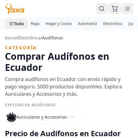
MINI CARRITO
0 productos
Todo
Ropa
Hogar y Cocina
Automotriz
Electrónica
Jugue
Inicio
/
Electrónica
/
Audífonos
CATEGORÍA
Comprar Audífonos en
Ecuador
Compra audífonos en Ecuador con envío rápido y
pago seguro. 5000 productos disponibles. Explora
Auriculares y Accesorios y más.
EXPLORA EN AUDÍFONOS
Auriculares y Accesorios
6.775
Precio de Audífonos en Ecuador