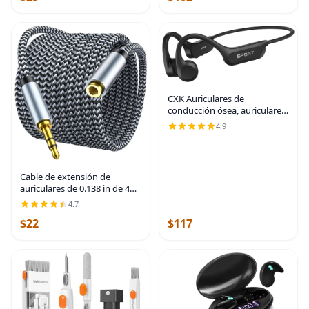
streaming,
CXK Auriculares de
conducción ósea, auriculares
Bluetooth 6.0 actualizados
4.9
2026 con micrófono, IPX7
impermeable, audio
equilibrado, tiempo de
Cable de extensión de
auriculares de 0.138 in de 4
pies, extensor de cable
4.7
auxiliar trenzado de nailon
$22
$117
para teléfonos inteligentes,
tabletas,