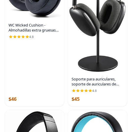
WC Wicked Cushion -
Almohadillas extra gruesas
para auriculares inalámbricos
4.8
Skullcandy Hesh Hesh con
cable y Hesh 2, color negro
Soporte para auriculares,
soporte de auriculares de
madera de nogal y aluminio,
4.8
soporte para auriculares de
$46
$45
juegos de nogal natural con
base sólida