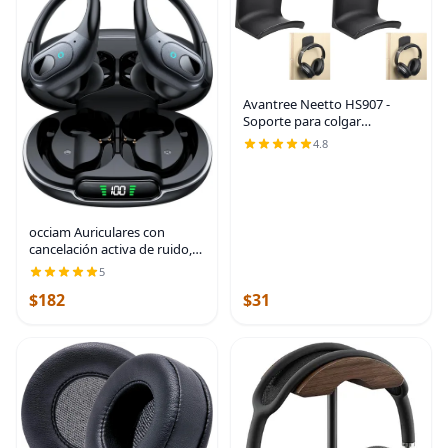
Avantree Neetto HS907 -
Soporte para colgar
auriculares de pared, gancho
4.8
para auriculares debajo del
escritorio, universal (paquete
de 2)
occiam Auriculares con
cancelación activa de ruido,
auriculares inalámbricos
5
Bluetooth, reproducción de
$182
$31
90 horas, auriculares estéreo
con micrófono,