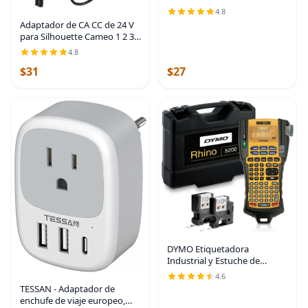
almacenamiento de batería
4.8
con capacidad para 4 pilas AA
Adaptador de CA CC de 24 V
o 5 pilas AAA, paquete de 2
para Silhouette Cameo 1 2 3
SD Retrato Estudio Máquina
4.8
de reemplazo Adaptador de
$31
$27
cable de alimentación,
cargador de
DYMO Etiquetadora
Industrial y Estuche de
Transporte RhinoPRO 5200
4.6
Etiquetadora, para Sitios de
TESSAN - Adaptador de
Trabajo y Trabajos de
enchufe de viaje europeo,
Etiquetado de Alta