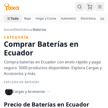
MINI CARRITO
0 productos
Todo
Ropa
Hogar y Cocina
Automotriz
Electrónica
Jugue
Inicio
/
Electrónica
/
Baterías
CATEGORÍA
Comprar Baterías en
Ecuador
Compra baterías en Ecuador con envío rápido y pago
seguro. 5000 productos disponibles. Explora Cargas y
Accesorios y más.
EXPLORA EN BATERÍAS
Cargas y Accesorios
4.201
Precio de Baterías en Ecuador