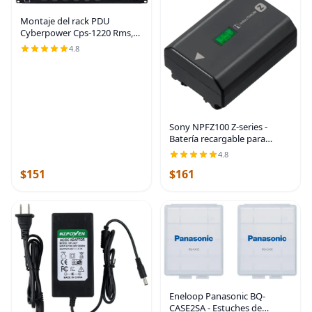
Montaje del rack PDU
Cyberpower Cps-1220 Rms,
conector múltiple, 12 salida
4.8
20 A, 2400 VA, 1800 julios
Sony NPFZ100 Z-series -
Batería recargable para
cámaras digitales Alpha A7 III,
4.8
A7R III, A9 color negro |
$151
$161
Batería Infolithium Z de 7.2 V
y 2280 mAh,
Eneloop Panasonic BQ-
CASE2SA - Estuches de