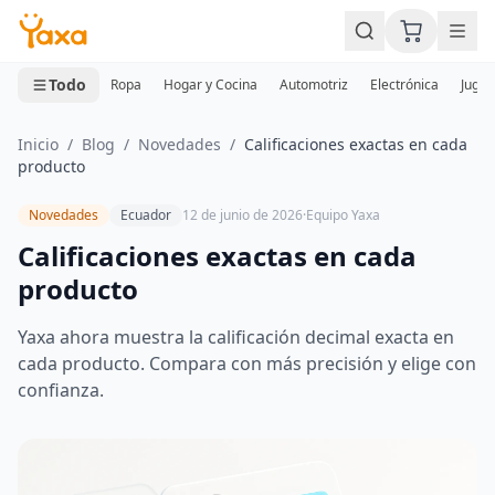
MINI CARRITO
0 productos
Todo
Ropa
Hogar y Cocina
Automotriz
Electrónica
Jugue
Inicio
/
Blog
/
Novedades
/
Calificaciones exactas en cada
producto
Novedades
Ecuador
12 de junio de 2026
·
Equipo Yaxa
Calificaciones exactas en cada
producto
Yaxa ahora muestra la calificación decimal exacta en
cada producto. Compara con más precisión y elige con
confianza.