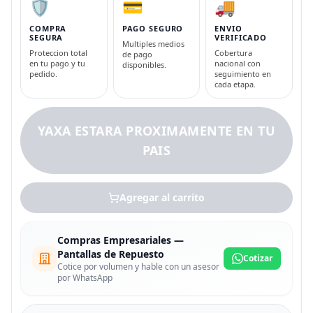
🛡️
💳
🚚
COMPRA
PAGO SEGURO
ENVIO
SEGURA
VERIFICADO
Multiples medios
Proteccion total
Cobertura
de pago
en tu pago y tu
nacional con
disponibles.
pedido.
seguimiento en
cada etapa.
YAXA ESTARA PROXIMAMENTE EN TU
PAIS
Agregar al carrito
Compras Empresariales —
Pantallas de Repuesto
Cotizar
Cotice por volumen y hable con un asesor
por WhatsApp