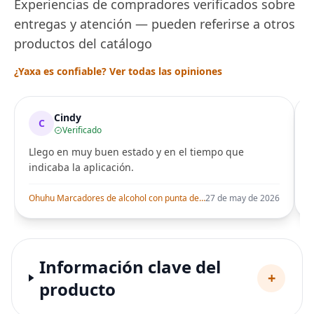
Experiencias de compradores verificados sobre
entregas y atención — pueden referirse a otros
productos del catálogo
¿Yaxa es confiable? Ver todas las opiniones
Cindy
C
Verificado
Llego en muy buen estado y en el tiempo que
indicaba la aplicación.
i
Ohuhu Marcadores de alcohol con punta de pincel – Juego de marcadores artísticos de doble punta con certificación AP para artistas adultos
27 de may de 2026
Información clave del
+
producto