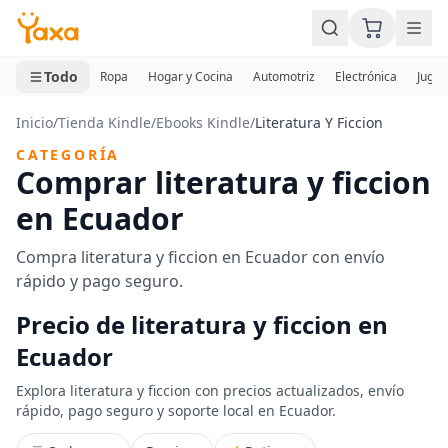
MINI CARRITO
0 productos
Todo
Ropa
Hogar y Cocina
Automotriz
Electrónica
Jugue
Inicio
/
Tienda Kindle
/
Ebooks Kindle
/
Literatura Y Ficcion
CATEGORÍA
Comprar literatura y ficcion
en Ecuador
Compra literatura y ficcion en Ecuador con envío
rápido y pago seguro.
Precio de literatura y ficcion en
Ecuador
Explora literatura y ficcion con precios actualizados, envío
rápido, pago seguro y soporte local en Ecuador.