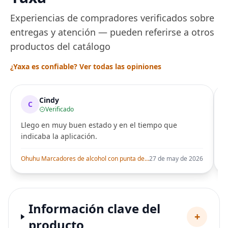
Experiencias de compradores verificados sobre
entregas y atención — pueden referirse a otros
productos del catálogo
¿Yaxa es confiable? Ver todas las opiniones
Cindy
C
Verificado
Llego en muy buen estado y en el tiempo que
indicaba la aplicación.
i
Ohuhu Marcadores de alcohol con punta de pincel – Juego de marcadores artísticos de doble punta con certificación AP para artistas adultos
27 de may de 2026
Información clave del
+
producto