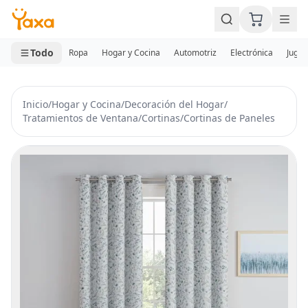
MINI CARRITO
0 productos
Todo
Ropa
Hogar y Cocina
Automotriz
Electrónica
Jugue
Inicio
/
Hogar y Cocina
/
Decoración del Hogar
/
Tratamientos de Ventana
/
Cortinas
/
Cortinas de Paneles