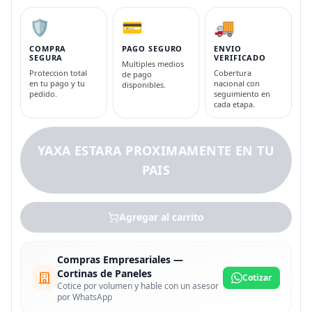
🛡️
💳
🚚
COMPRA
PAGO SEGURO
ENVIO
SEGURA
VERIFICADO
Multiples medios
Proteccion total
Cobertura
de pago
en tu pago y tu
nacional con
disponibles.
pedido.
seguimiento en
cada etapa.
YAXA ESTARA PROXIMAMENTE EN TU
PAIS
Agregar al carrito
Compras Empresariales —
Cortinas de Paneles
Cotizar
Cotice por volumen y hable con un asesor
por WhatsApp