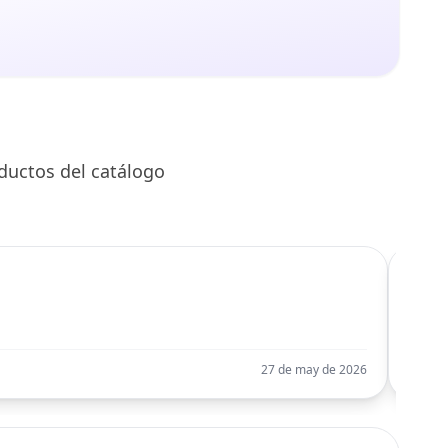
ductos del catálogo
C
Llego
27 de may de 2026