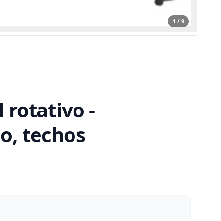
1 / 9
rotativo -
lo, techos