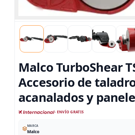
Malco TurboShear TS
Accesorio de taladro
acanalados y panele
- ENVÍO GRATIS
MARCA
Malco