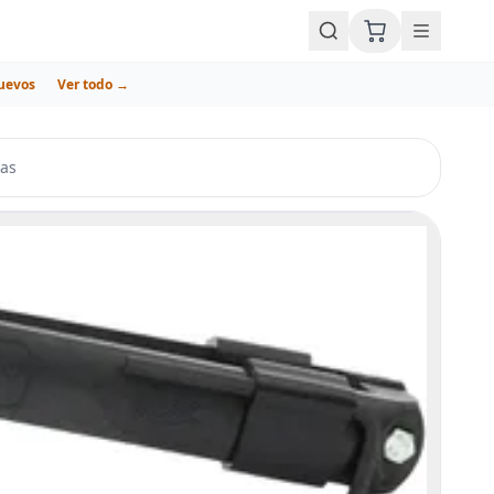
uevos
Ver todo →
vas