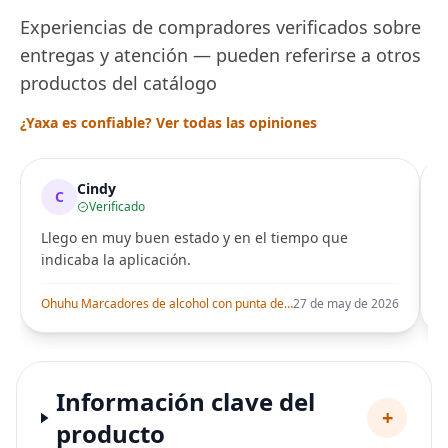
Experiencias de compradores verificados sobre
entregas y atención — pueden referirse a otros
productos del catálogo
¿Yaxa es confiable? Ver todas las opiniones
Cindy
C
Verificado
Llego en muy buen estado y en el tiempo que
indicaba la aplicación.
i
Ohuhu Marcadores de alcohol con punta de pincel – Juego de marcadores artísticos de doble punta con certificación AP para artistas adultos
27 de may de 2026
Información clave del
+
producto