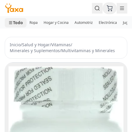
MINI CARRITO
0 productos
Todo
Ropa
Hogar y Cocina
Automotriz
Electrónica
Jugue
Inicio
/
Salud y Hogar
/
Vitaminas
/
Minerales y Suplementos
/
Multivitaminas y Minerales